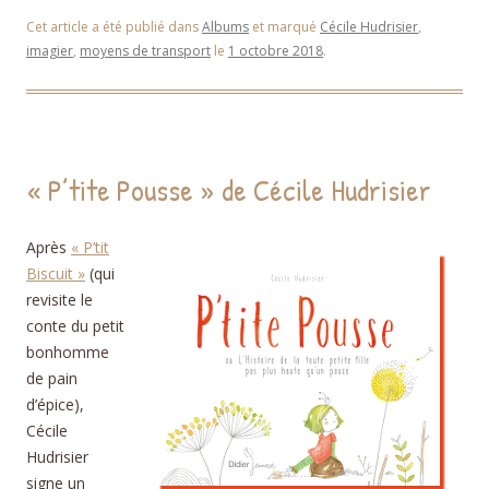
Cet article a été publié dans
Albums
et marqué
Cécile Hudrisier
,
imagier
,
moyens de transport
le
1 octobre 2018
.
« P’tite Pousse » de Cécile Hudrisier
Après
« P’tit
Biscuit »
(qui
revisite le
conte du petit
bonhomme
de pain
d’épice),
Cécile
Hudrisier
signe un