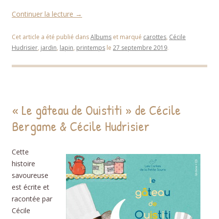
Continuer la lecture
→
Cet article a été publié dans
Albums
et marqué
carottes
,
Cécile
Hudrisier
,
jardin
,
lapin
,
printemps
le
27 septembre 2019
.
« Le gâteau de Ouistiti » de Cécile
Bergame & Cécile Hudrisier
Cette
histoire
savoureuse
est écrite et
racontée par
Cécile