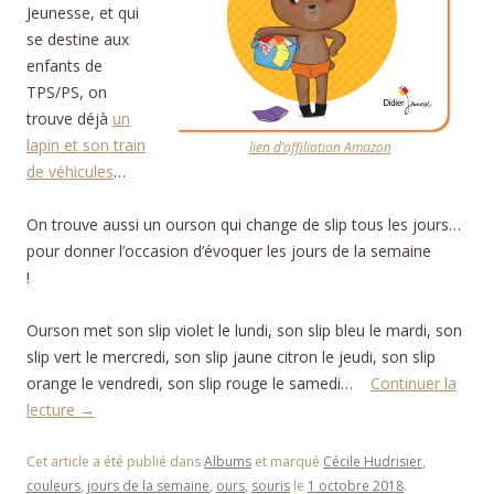
Jeunesse, et qui
se destine aux
enfants de
TPS/PS, on
trouve déjà
un
lapin et son train
lien d’affiliation Amazon
de véhicules
…
On trouve aussi un ourson qui change de slip tous les jours…
pour donner l’occasion d’évoquer les jours de la semaine
!
Bonne semaine ourson !
Ourson met son slip violet le lundi, son slip bleu le mardi, son
slip vert le mercredi, son slip jaune citron le jeudi, son slip
orange le vendredi, son slip rouge le samedi…
Continuer la
lecture
→
Cet article a été publié dans
Albums
et marqué
Cécile Hudrisier
,
couleurs
,
jours de la semaine
,
ours
,
souris
le
1 octobre 2018
.