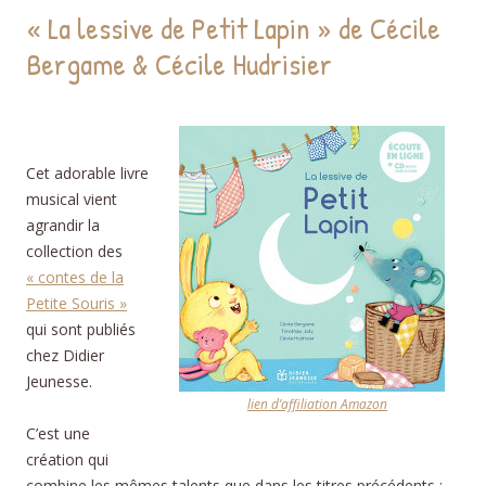
« La lessive de Petit Lapin » de Cécile
Bergame & Cécile Hudrisier
lessive de Petit
Lapin
Cet adorable livre
musical vient
agrandir la
collection des
« contes de la
Petite Souris »
qui sont publiés
chez Didier
Jeunesse.
lien d’affiliation Amazon
C’est une
création qui
combine les mêmes talents que dans les titres précédents :