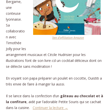
Bergame,
une
conteuse
lyonnaise.
Sa
collaboratio
n avec
lien d’affiliation Amazon
Timothée
Jolly pour les
arrangement musicaux et Cécile Hudrisier pour les
illustrations font de son livre-cd un cocktail délicieux dont on
se délecte sans modération !
En voyant son papa préparer un poulet en cocotte, Ouistiti a
très envie de faire à manger lui aussi.
Il se lance dans la confection d’un
gâteau au chocolat et à
la confiture
, aidé par l’adorable Petite Souris qui se cachait
dans la cuisine.
Continuer la lecture
→