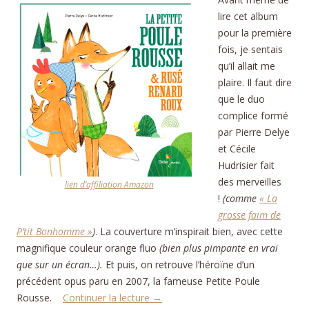
lire cet album
pour la première
fois, je sentais
qu’il allait me
plaire. Il faut dire
que le duo
complice formé
par Pierre Delye
et Cécile
Hudrisier fait
des merveilles
lien d’affiliation Amazon
!
(comme
« La
grosse faim de
P’tit Bonhomme »
)
. La couverture m’inspirait bien, avec cette
magnifique couleur orange fluo
(bien plus pimpante en vrai
que sur un écran…).
Et puis, on retrouve l’héroïne d’un
précédent opus paru en 2007, la fameuse Petite Poule
Rousse.
Continuer la lecture
→