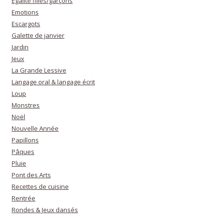
Egalité filles/garçons
Emotions
Escargots
Galette de janvier
Jardin
Jeux
La Grande Lessive
Langage oral & langage écrit
Loup
Monstres
Noël
Nouvelle Année
Papillons
Pâques
Pluie
Pont des Arts
Recettes de cuisine
Rentrée
Rondes & Jeux dansés