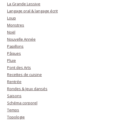
La Grande Lessive
Langage oral & langage écrit
Loup
Monstres
Noël
Nouvelle Année
Papillons
Pâques
Pluie
Pont des Arts
Recettes de cuisine
Rentrée
Rondes & Jeux dansés
Saisons
Schéma corporel
Temps
Topologie