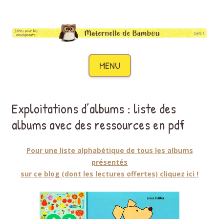
Maternelle de Bambou
Des idées pour les enseignants de cycle 1
Aller au contenu
MENU
Exploitations d’albums : liste des
albums avec des ressources en pdf
Pour une liste alphabétique de tous les albums
présentés
sur ce blog (dont les lectures offertes) cliquez ici !