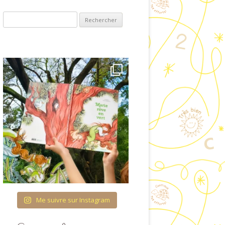
COUVRIR L’ÉCRIT
Rechercher :
OLOGIE & ENTRÉE
ANS LA LECTURE
RES ET QUANTITÉS
TURATION DU TEMPS
 FIL DES SAISONS
CATION À LA VIE
AFFECTIVE ET
IONNELLE (ÉVAR) À
COLE MATERNELLE
HÉMA CORPOREL
Me suivre sur Instagram
TTES IMAGÉES POUR
ISINER EN CLASSE