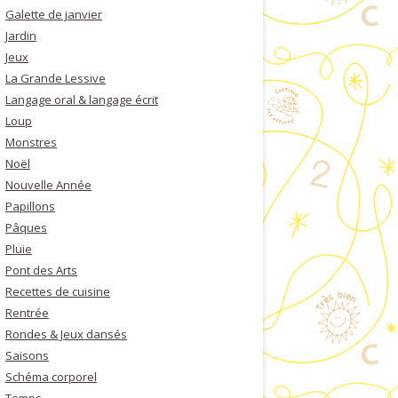
Galette de janvier
Jardin
Jeux
La Grande Lessive
Langage oral & langage écrit
Loup
Monstres
Noël
Nouvelle Année
Papillons
Pâques
Pluie
Pont des Arts
Recettes de cuisine
Rentrée
Rondes & Jeux dansés
Saisons
Schéma corporel