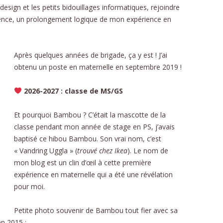
esign et les petits bidouillages informatiques, rejoindre
DÉ
dence, un prolongement logique de mon expérience en
PHON
D
Après quelques années de brigade, ça y est ! J’ai
NOMB
obtenu un poste en maternelle en septembre 2019 !
STRUC
2026-2027 : classe de MS/GS
AU
Et pourquoi Bambou ? C’était la mascotte de la
ÉDU
classe pendant mon année de stage en PS, j’avais
baptisé ce hibou Bambou. Son vrai nom, c’est
RELAT
« Vandring Uggla » (
trouvé chez Ikea
). Le nom de
L’É
mon blog est un clin d’œil à cette première
expérience en maternelle qui a été une révélation
SC
pour moi.
RECE
Petite photo souvenir de Bambou tout fier avec sa
CU
en 2015 :