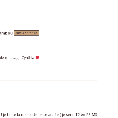
Bambou
Auteur de l’article
ble message Cynthia
! je tente la mascotte cette année ( je serai T2 en PS MS