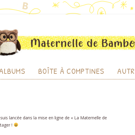
bou
Aller au contenu
ALBUMS
BOÎTE À COMPTINES
AUTR
CHE
LU
BIBL
uis lancée dans la mise en ligne de « La Maternelle de
PRODU
tager !