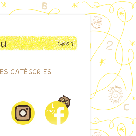
ES CATÉGORIES
RCHER PAR THÈME
DOTHÈQUE (JEUX)
IOTHÈQUE (ALBUMS)
CTIONS PLASTIQUES
ET VISUELLES