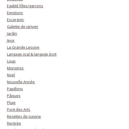
Egalité filles/garçons
Emotions
Escargots
Galette de janvier
Jardin
Jeux
La Grande Lessive
Langage oral & langage écrit
Loup
Monstres
Noël
Nouvelle Année
Papillons
Pâques
Pluie
Pont des Arts
Recettes de cuisine
Rentrée