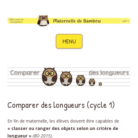
Maternelle de Bambou
Des idées pour les enseignants de cycle 1
Aller au contenu
MENU
Comparer des longueurs (cycle 1)
En fin de maternelle, les élèves doivent être capables de
« classer ou ranger des objets selon un critère de
longueur »
(BO 2015)
.