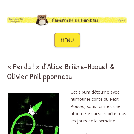
Maternelle de Bambou
Des idées pour les enseignants de cycle 1
Aller au contenu
MENU
« Perdu ! » d’Alice Brière-Haquet &
Olivier Philipponneau
Cet album détourne avec
humour le conte du Petit
Poucet, sous forme d’une
ritournelle qui se répète tous
les jours de la semaine.