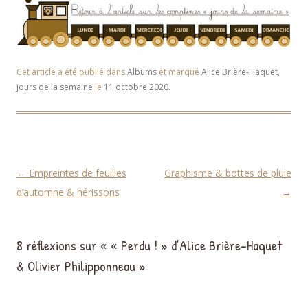
Cet article a été publié dans
Albums
et marqué
Alice Brière-Haquet
,
jours de la semaine
le
11 octobre 2020
.
Navigation des articles
←
Empreintes de feuilles
Graphisme & bottes de pluie
d’automne & hérissons
→
8 réflexions sur «
« Perdu ! » d’Alice Brière-Haquet
& Olivier Philipponneau
»