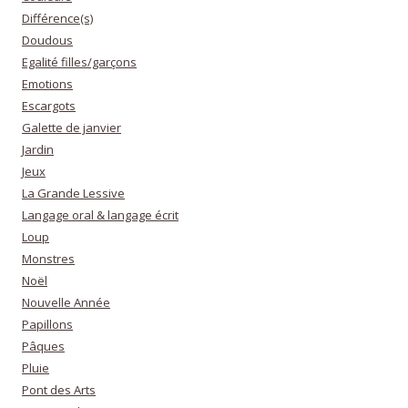
Différence(s)
Doudous
Egalité filles/garçons
Emotions
Escargots
Galette de janvier
Jardin
Jeux
La Grande Lessive
Langage oral & langage écrit
Loup
Monstres
Noël
Nouvelle Année
Papillons
Pâques
Pluie
Pont des Arts