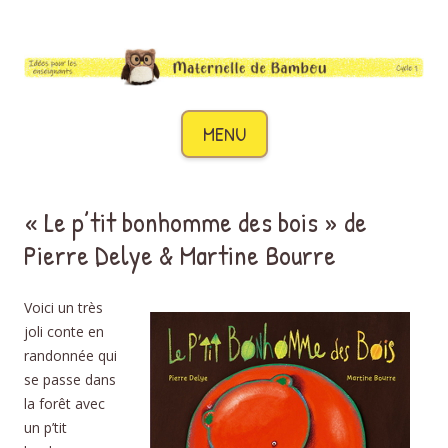
Maternelle de Bambou
Des idées pour les enseignants de cycle 1
Aller au contenu
MENU
« Le p’tit bonhomme des bois » de
Pierre Delye & Martine Bourre
Voici un très
joli conte en
randonnée qui
se passe dans
la forêt avec
un p’tit