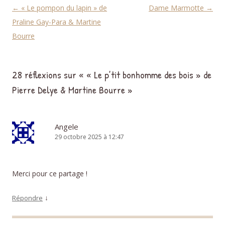
Navigation des articles
←
« Le pompon du lapin » de
Dame Marmotte
→
Praline Gay-Para & Martine
Bourre
28 réflexions sur «
« Le p’tit bonhomme des bois » de
Pierre Delye & Martine Bourre
»
Angele
29 octobre 2025 à 12:47
Merci pour ce partage !
↓
Répondre