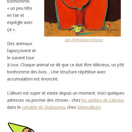
bonhomme
« un peu tête
en l’air et
espiègle avec
ça ».
lien d’affiliation Amazon
Des animaux
l’aperçoivent et
le suivent tour
à tour. Chaque animal se dit que ce doit être délicieux, un p’tit
bonhomme des bois… Une structure répétitive avec
accumulation est énoncée.
L’album est super et existe depuis un moment. Voici quelques
adresses où piocher des choses : chez
les ateliers de Céleste
,
dans le
cartable de Skalasanta
, chez
Materalbum
.