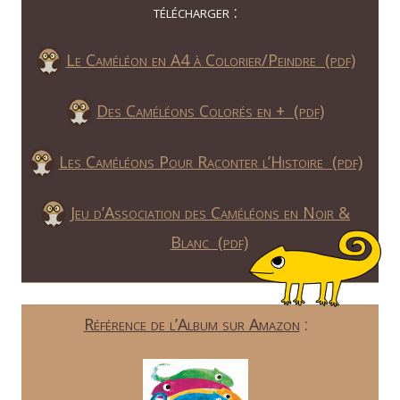
télécharger :
Le Caméléon en A4 à Colorier/Peindre (pdf)
Des Caméléons Colorés en + (pdf)
Les Caméléons Pour Raconter l’Histoire (pdf)
Jeu d’Association des Caméléons en Noir &
Blanc (pdf)
Référence de l’Album sur Amazon
: