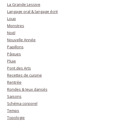
La Grande Lessive
Langage oral & langage écrit
Loup
Monstres
Noël
Nouvelle Année
Papillons
Pâques
Pluie
Pont des Arts
Recettes de cuisine
Rentrée
Rondes & Jeux dansés
Saisons
Schéma corporel
Temps
Topologie