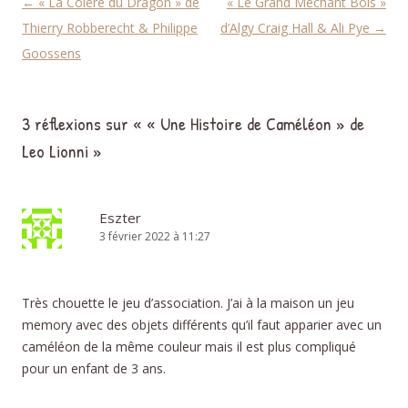
Navigation des articles
←
« La Colère du Dragon » de
« Le Grand Méchant Bois »
Thierry Robberecht & Philippe
d’Algy Craig Hall & Ali Pye
→
Goossens
3 réflexions sur «
« Une Histoire de Caméléon » de
Leo Lionni
»
Eszter
3 février 2022 à 11:27
Très chouette le jeu d’association. J’ai à la maison un jeu
memory avec des objets différents qu’il faut apparier avec un
caméléon de la même couleur mais il est plus compliqué
pour un enfant de 3 ans.