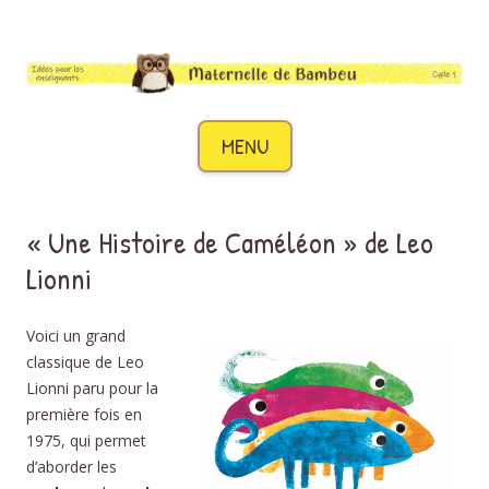
Maternelle de Bambou
Des idées pour les enseignants de cycle 1
Aller au contenu
MENU
« Une Histoire de Caméléon » de Leo
Lionni
Voici un grand
classique de Leo
Lionni paru pour la
première fois en
1975, qui permet
d’aborder les