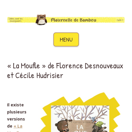
Maternelle de Bambou
Des idées pour les enseignants de cycle 1
Aller au contenu
MENU
« La Moufle » de Florence Desnouveaux
et Cécile Hudrisier
Il existe
plusieurs
versions
de
« La