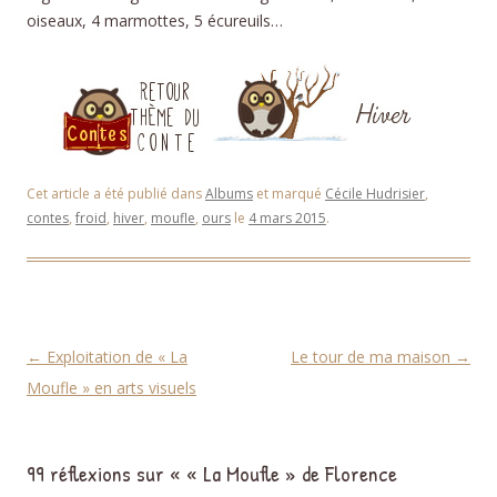
oiseaux, 4 marmottes, 5 écureuils…
Cet article a été publié dans
Albums
et marqué
Cécile Hudrisier
,
contes
,
froid
,
hiver
,
moufle
,
ours
le
4 mars 2015
.
Navigation des articles
←
Exploitation de « La
Le tour de ma maison
→
Moufle » en arts visuels
99 réflexions sur «
« La Moufle » de Florence