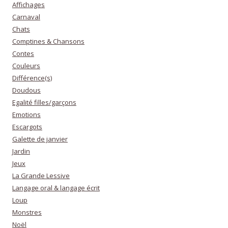
Affichages
Carnaval
Chats
Comptines & Chansons
Contes
Couleurs
Différence(s)
Doudous
Egalité filles/garçons
Emotions
Escargots
Galette de janvier
Jardin
Jeux
La Grande Lessive
Langage oral & langage écrit
Loup
Monstres
Noël