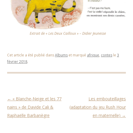
Extrait de « Les Deux Cailloux » – Didier Jeunesse
Cet article a été publié dans
Albums
et marqué
afrique
,
contes
le
3
février 2018
.
Navigation des articles
←
« Blanche-Neige et les 77
Les embouteillages
nains » de Davide Cali &
(adaptation du jeu Rush Hour
Raphaëlle Barbanègre
en maternelle)
→