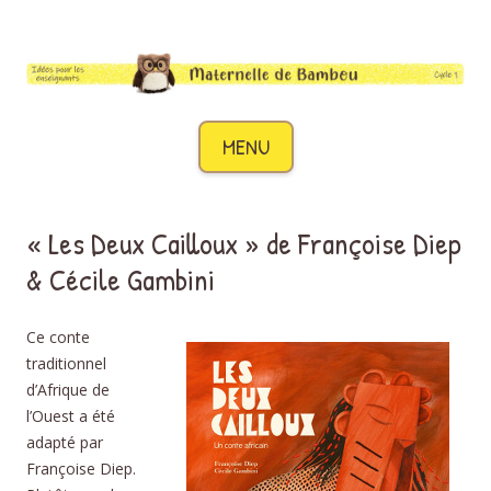
Maternelle de Bambou
Des idées pour les enseignants de cycle 1
Aller au contenu
MENU
« Les Deux Cailloux » de Françoise Diep
& Cécile Gambini
Ce conte
traditionnel
d’Afrique de
l’Ouest a été
adapté par
Françoise Diep.