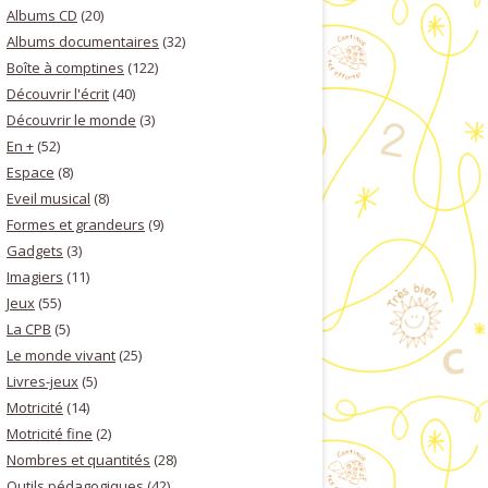
Albums CD
(20)
Albums documentaires
(32)
Boîte à comptines
(122)
Découvrir l'écrit
(40)
Découvrir le monde
(3)
En +
(52)
Espace
(8)
Eveil musical
(8)
Formes et grandeurs
(9)
Gadgets
(3)
Imagiers
(11)
Jeux
(55)
La CPB
(5)
Le monde vivant
(25)
Livres-jeux
(5)
Motricité
(14)
Motricité fine
(2)
Nombres et quantités
(28)
Outils pédagogiques
(42)