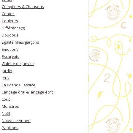
Comptines & Chansons
Contes
Couleurs
Différence(s)
Doudous
Egalité filles/garçons
Emotions
Escargots
Galette de janvier
Jardin
Jeux
La Grande Lessive
Langage oral & langage écrit
Loup
Monstres
Noël
Nouvelle Année
Papillons