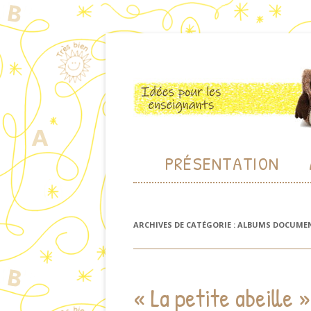
Des idées pour les enseignants de cycle 1
Maternelle de Bam
PRÉSENTATION
ARCHIVES DE CATÉGORIE :
ALBUMS DOCUMEN
« La petite abeille