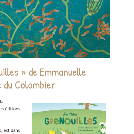
uilles » de Emmanuelle
 du Colombier
la
s éditions
s, est dans