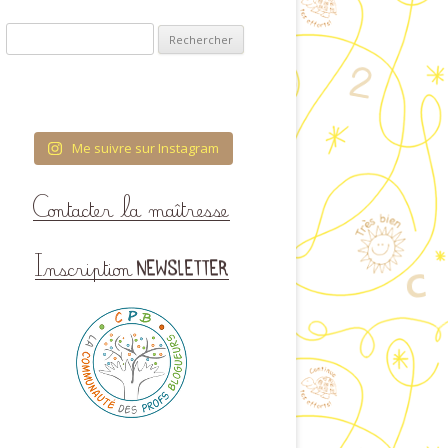
ET VISUELLES
Rechercher :
COUVRIR L’ÉCRIT
OLOGIE & ENTRÉE
ANS LA LECTURE
Me suivre sur Instagram
RES ET QUANTITÉS
TURATION DU TEMPS
 FIL DES SAISONS
CATION À LA VIE
AFFECTIVE ET
IONNELLE (ÉVAR) À
COLE MATERNELLE
HÉMA CORPOREL
TTES IMAGÉES POUR