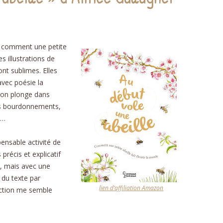
« comment une petite
es illustrations de
ont sublimes. Elles
avec poésie la
 on plonge dans
 les bourdonnements,
s…
spensable activité de
 précis et explicatif
, mais avec une
 du texte par
lien d’affiliation Amazon
uction me semble