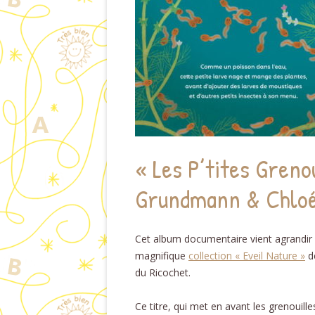
« Les P’tites Greno
Grundmann & Chloé
Cet album documentaire vient agrandir 
magnifique
collection « Eveil Nature »
de
du Ricochet.
Ce titre, qui met en avant les grenouille