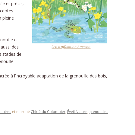
ple et précis,
ecdotes
n pleine
ouille et
 aussi des
lien d’affiliation Amazon
ts stades de
nouille.
rée à l’incroyable adaptation de la grenouille des bois,
taires
et marqué
Chloé du Colombier
,
Éveil Nature
,
grenouilles