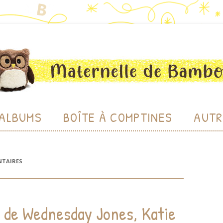
bou
Aller au contenu
ALBUMS
BOÎTE À COMPTINES
AUTR
CHE
CHERC
TAIRES
LU
BIBL
 » de Wednesday Jones, Katie
PRODU