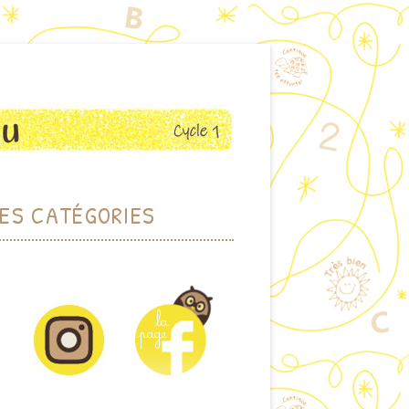
ES CATÉGORIES
RCHER PAR THÈME
HER PAR MOTS-CLEFS
DOTHÈQUE (JEUX)
IOTHÈQUE (ALBUMS)
CTIONS PLASTIQUES