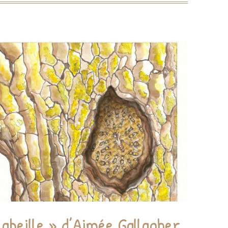
CU
FORMU
 abeille » d’Aimée Gallagher