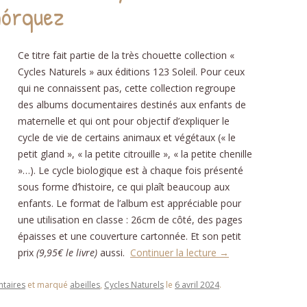
hórquez
DÉ
Ce titre fait partie de la très chouette collection «
Cycles Naturels » aux éditions 123 Soleil. Pour ceux
PHON
qui ne connaissent pas, cette collection regroupe
D
des albums documentaires destinés aux enfants de
NOMB
maternelle et qui ont pour objectif d’expliquer le
cycle de vie de certains animaux et végétaux (« le
STRUC
petit gland », « la petite citrouille », « la petite chenille
»…). Le cycle biologique est à chaque fois présenté
AU
sous forme d’histoire, ce qui plaît beaucoup aux
ÉDU
enfants. Le format de l’album est appréciable pour
une utilisation en classe : 26cm de côté, des pages
RELAT
épaisses et une couverture cartonnée. Et son petit
L’É
prix
(9,95€ le livre)
aussi.
Continuer la lecture
→
SC
taires
et marqué
abeilles
,
Cycles Naturels
le
6 avril 2024
.
RECE