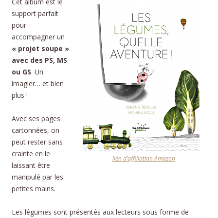
Cet album est le
support parfait
pour
accompagner un
« projet soupe »
avec des PS, MS
ou GS
. Un
imagier… et bien
plus !
Avec ses pages
cartonnées, on
peut rester sans
crainte en le
lien d’affiliation Amazon
laissant être
manipulé par les
petites mains.
Les légumes sont présentés aux lecteurs sous forme de