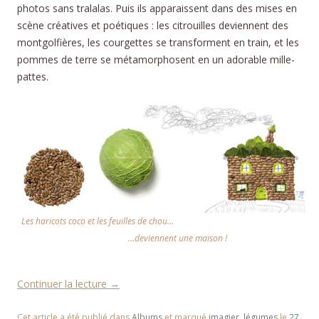
photos sans tralalas. Puis ils apparaissent dans des mises en
scène créatives et poétiques : les citrouilles deviennent des
montgolfières, les courgettes se transforment en train, et les
pommes de terre se métamorphosent en un adorable mille-
pattes.
Les haricots coco et les feuilles de chou…
…deviennent une maison !
Continuer la lecture
→
Cet article a été publié dans
Albums
et marqué
imagier
,
légumes
le
27