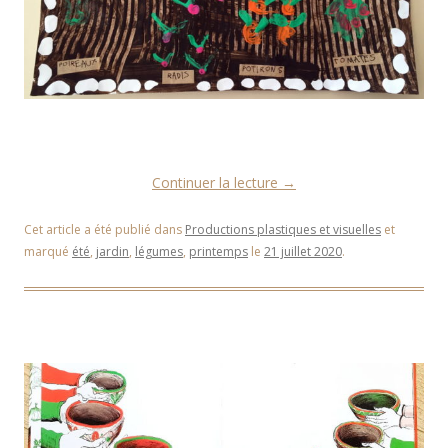
Continuer la lecture
→
Cet article a été publié dans
Productions plastiques et visuelles
et
marqué
été
,
jardin
,
légumes
,
printemps
le
21 juillet 2020
.