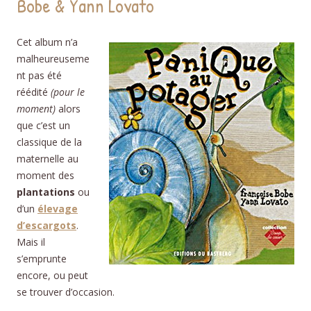
Bobe & Yann Lovato
Cet album n’a
malheureuseme
nt pas été
réédité
(pour le
moment)
alors
que c’est un
classique de la
maternelle au
moment des
plantations
ou
d’un
élevage
d’escargots
.
Mais il
s’emprunte
encore, ou peut
se trouver d’occasion.