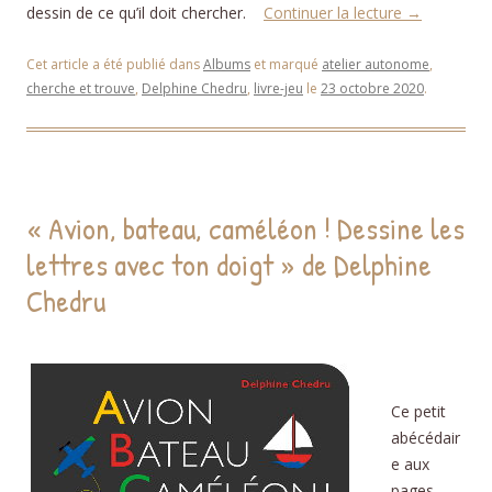
dessin de ce qu’il doit chercher.
Continuer la lecture
→
Cet article a été publié dans
Albums
et marqué
atelier autonome
,
cherche et trouve
,
Delphine Chedru
,
livre-jeu
le
23 octobre 2020
.
« Avion, bateau, caméléon ! Dessine les
lettres avec ton doigt » de Delphine
Chedru
Ce petit
abécédair
e aux
pages