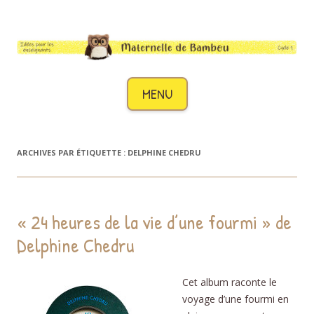
Maternelle de Bambou
Des idées pour les enseignants de cycle 1
Aller au contenu
MENU
ARCHIVES PAR ÉTIQUETTE :
DELPHINE CHEDRU
« 24 heures de la vie d’une fourmi » de
Delphine Chedru
Cet album raconte le
voyage d’une fourmi en