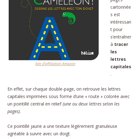
cartonnée
s est
intéressan
t pour
s’entraîner
à
tracer
les
lettres
lien d’affiliation Amazon
capitales
.
En effet, sur chaque double-page, on retrouve les lettres
capitales imprimées sous forme d’une « route » colorée avec
un pointillé central en relief
(une ou deux lettres selon les
pages)
.
Ce pointillé jaune a une texture légèrement granuleuse
agréable à suivre avec un doigt.