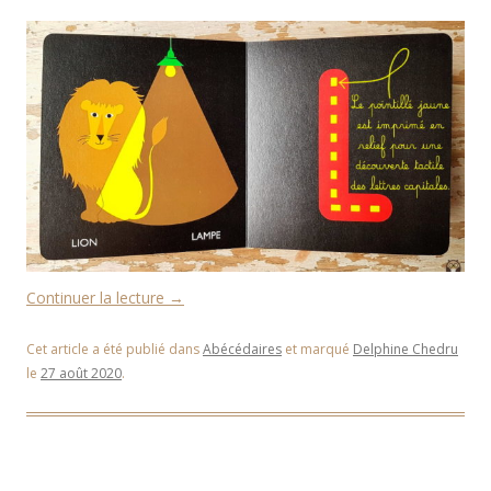
Continuer la lecture
→
Cet article a été publié dans
Abécédaires
et marqué
Delphine Chedru
le
27 août 2020
.