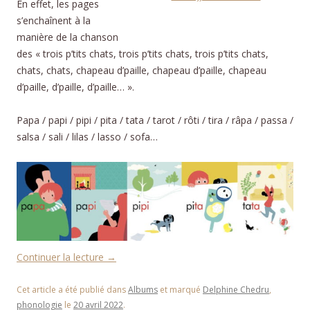
En effet, les pages
s’enchaînent à la
manière de la chanson
des « trois p’tits chats, trois p’tits chats, trois p’tits chats,
chats, chats, chapeau d’paille, chapeau d’paille, chapeau
d’paille, d’paille, d’paille… ».
Papa / papi / pipi / pita / tata / tarot / rôti / tira / râpa / passa /
salsa / sali / lilas / lasso / sofa…
Continuer la lecture
→
Cet article a été publié dans
Albums
et marqué
Delphine Chedru
,
phonologie
le
20 avril 2022
.