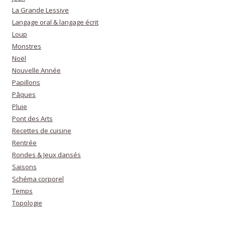
La Grande Lessive
Langage oral & langage écrit
Loup
Monstres
Noël
Nouvelle Année
Papillons
Pâques
Pluie
Pont des Arts
Recettes de cuisine
Rentrée
Rondes & Jeux dansés
Saisons
Schéma corporel
Temps
Topologie