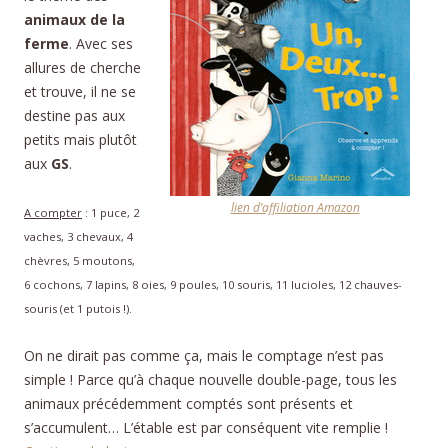
animaux de la
ferme
. Avec ses
allures de cherche
et trouve, il ne se
destine pas aux
petits mais plutôt
aux
GS
.
lien d’affiliation Amazon
A compter
: 1 puce, 2
vaches, 3 chevaux, 4
chèvres, 5 moutons,
6 cochons, 7 lapins, 8 oies, 9 poules, 10 souris, 11 lucioles, 12 chauves-
souris (et 1 putois !).
On ne dirait pas comme ça, mais le comptage n’est pas
simple ! Parce qu’à chaque nouvelle double-page, tous les
animaux précédemment comptés sont présents et
s’accumulent… L’étable est par conséquent vite remplie !