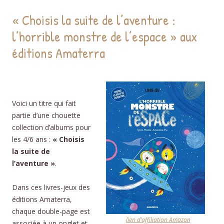
« Choisis la suite de l’aventure :
l’horrible monstre de l’espace » aux
éditions Amaterra
Voici un titre qui fait
partie d’une chouette
collection d’albums pour
les 4/6 ans :
« Choisis
la suite de
l’aventure »
.
Dans ces livres-jeux des
éditions Amaterra,
chaque double-page est
lien d’affiliation Amazon
associée à un onglet et