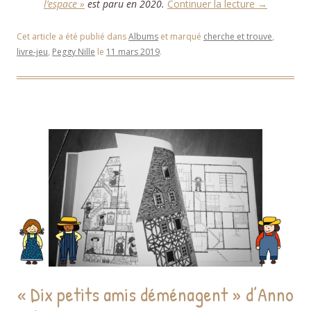
l’espace »
est paru en 2020.
Continuer la lecture
→
Cet article a été publié dans
Albums
et marqué
cherche et trouve
,
livre-jeu
,
Peggy Nille
le
11 mars 2019
.
« Dix petits amis déménagent » d’Anno