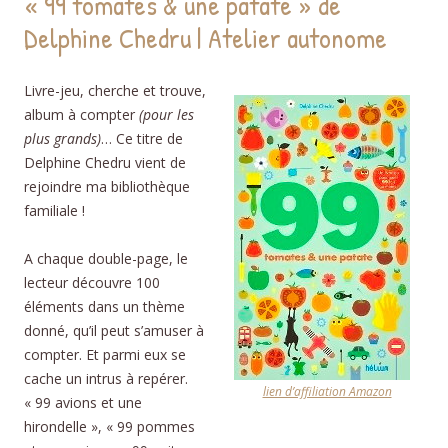
« 99 tomates & une patate » de
Delphine Chedru | Atelier autonome
Livre-jeu, cherche et trouve,
album à compter
(pour les
plus grands)
… Ce titre de
Delphine Chedru vient de
rejoindre ma bibliothèque
familiale !
A chaque double-page, le
lecteur découvre 100
éléments dans un thème
donné, qu’il peut s’amuser à
compter. Et parmi eux se
cache un intrus à repérer.
lien d’affiliation Amazon
« 99 avions et une
hirondelle », « 99 pommes