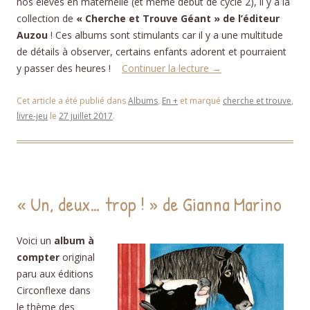
nos élèves en maternelle (et même début de cycle 2), il y a la
collection de
« Cherche et Trouve Géant » de l’éditeur
Auzou
! Ces albums sont stimulants car il y a une multitude
de détails à observer, certains enfants adorent et pourraient
y passer des heures !
Continuer la lecture
→
Cet article a été publié dans
Albums
,
En +
et marqué
cherche et trouve
,
livre-jeu
le
27 juillet 2017
.
« Un, deux… trop ! » de Gianna Marino
Voici un
album à
compter
original
paru aux éditions
Circonflexe dans
le thème des