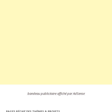
bandeau publicitaire affiché par AdSense
PAGES RÉCAP’ DES THÈMES & PROJETS