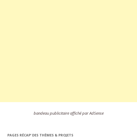
bandeau publicitaire affiché par AdSense
PAGES RÉCAP’ DES THÈMES & PROJETS