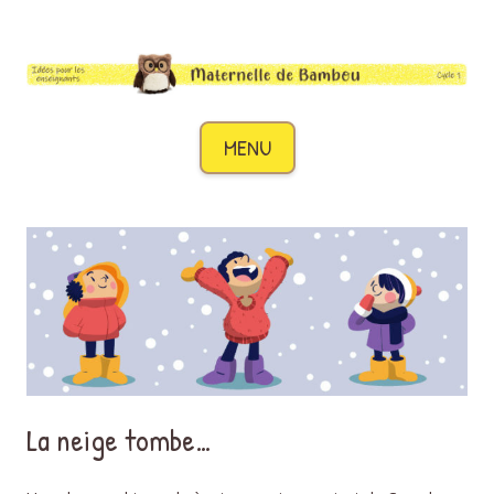
Maternelle de Bambou
Des idées pour les enseignants de cycle 1
Aller au contenu
MENU
La neige tombe…