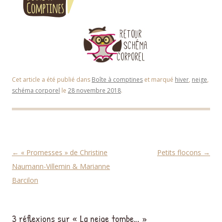
Cet article a été publié dans
Boîte à comptines
et marqué
hiver
,
neige
,
schéma corporel
le
28 novembre 2018
.
Navigation des articles
←
« Promesses » de Christine
Petits flocons
→
Naumann-Villemin & Marianne
Barcilon
3 réflexions sur «
La neige tombe…
»