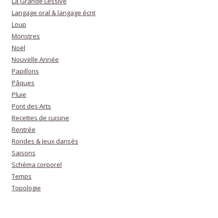
La Grande Lessive
Langage oral & langage écrit
Loup
Monstres
Noël
Nouvelle Année
Papillons
Pâques
Pluie
Pont des Arts
Recettes de cuisine
Rentrée
Rondes & Jeux dansés
Saisons
Schéma corporel
Temps
Topologie