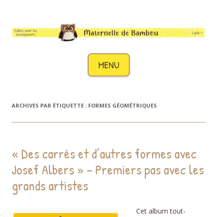
Maternelle de Bambou
Des idées pour les enseignants de cycle 1
Aller au contenu
MENU
ARCHIVES PAR ÉTIQUETTE :
FORMES GÉOMÉTRIQUES
« Des carrés et d’autres formes avec
Josef Albers » – Premiers pas avec les
grands artistes
Cet album tout-