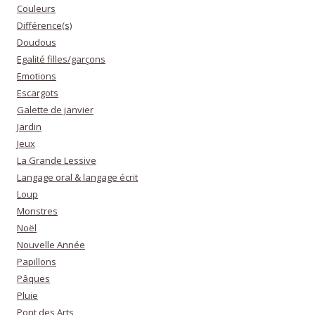
Couleurs
Différence(s)
Doudous
Egalité filles/garçons
Emotions
Escargots
Galette de janvier
Jardin
Jeux
La Grande Lessive
Langage oral & langage écrit
Loup
Monstres
Noël
Nouvelle Année
Papillons
Pâques
Pluie
Pont des Arts