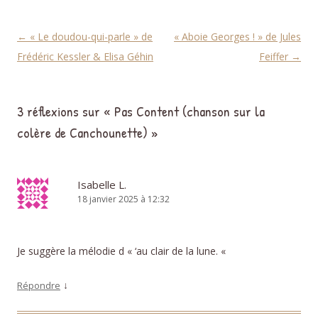
Navigation des articles
←
« Le doudou-qui-parle » de
« Aboie Georges ! » de Jules
Frédéric Kessler & Elisa Géhin
Feiffer
→
3 réflexions sur «
Pas Content (chanson sur la
colère de Canchounette)
»
Isabelle L.
18 janvier 2025 à 12:32
Je suggère la mélodie d « ‘au clair de la lune. «
↓
Répondre