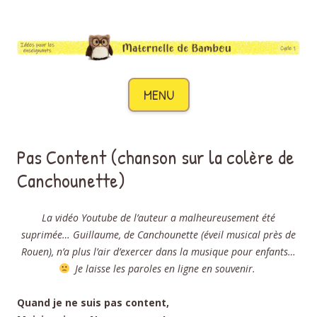
Maternelle de Bambou
Des idées pour les enseignants de cycle 1
Aller au contenu
MENU
Pas Content (chanson sur la colère de
Canchounette)
La vidéo Youtube de l’auteur a malheureusement été
suprimée… Guillaume, de Canchounette (éveil musical près de
Rouen), n’a plus l’air d’exercer dans la musique pour enfants…
Je laisse les paroles en ligne en souvenir.
Quand je ne suis pas content,