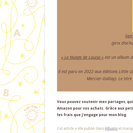
lien
(prix d’acha
« Le Nuage de Louise »
est un album de
Il est paru en 2022 aux éditions Little
Mercier-Gallay). Le titre 
Vous pouvez soutenir mes partages, qui 
Amazon pour vos achats. Grâce aux petit
les frais que j’engage pour mon blog.
Cet article a été publié dans
Albums
et marq