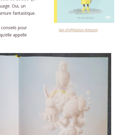
uage. Oui, un
CONTA
rnure fantastique.
 conseils pour
lien d’affiliation Amazon
u’elle appelle