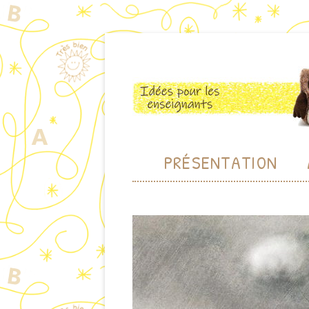
Des idées pour les enseignants de cycle 1
Maternelle de Bam
PRÉSENTATION