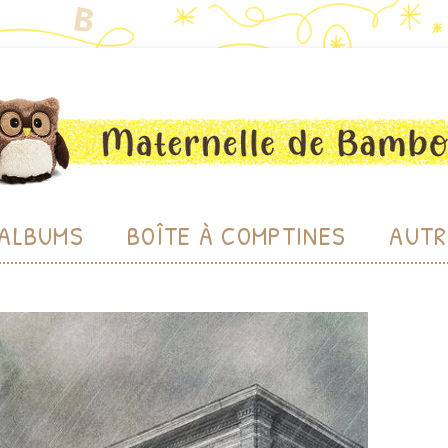
bou
Aller au contenu
ALBUMS
BOÎTE À COMPTINES
AUTR
CHE
LU
BIBL
PRODU