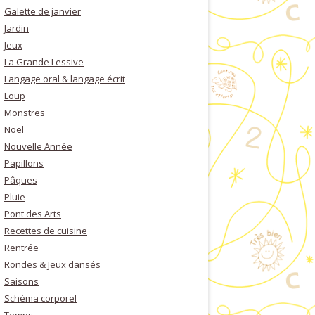
Galette de janvier
Jardin
Jeux
La Grande Lessive
Langage oral & langage écrit
Loup
Monstres
Noël
Nouvelle Année
Papillons
Pâques
Pluie
Pont des Arts
Recettes de cuisine
Rentrée
Rondes & Jeux dansés
Saisons
Schéma corporel