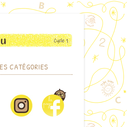
ES CATÉGORIES
RCHER PAR THÈME
DOTHÈQUE (JEUX)
IOTHÈQUE (ALBUMS)
CTIONS PLASTIQUES
ET VISUELLES