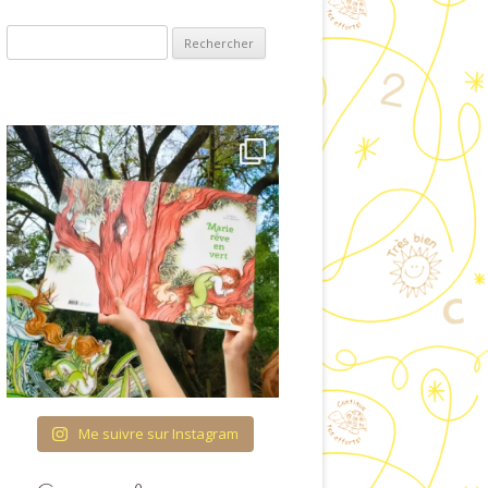
COUVRIR L’ÉCRIT
Rechercher :
OLOGIE & ENTRÉE
ANS LA LECTURE
RES ET QUANTITÉS
TURATION DU TEMPS
 FIL DES SAISONS
CATION À LA VIE
AFFECTIVE ET
IONNELLE (ÉVAR) À
COLE MATERNELLE
HÉMA CORPOREL
Me suivre sur Instagram
TTES IMAGÉES POUR
ISINER EN CLASSE