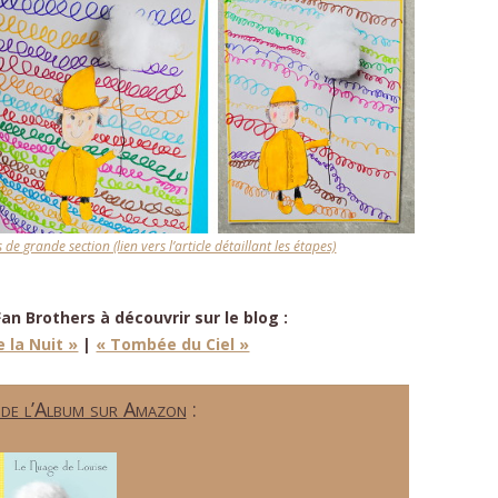
e grande section (lien vers l’article détaillant les étapes)
n Brothers à découvrir sur le blog :
e la Nuit »
|
« Tombée du Ciel »
 de l’Album sur Amazon
: