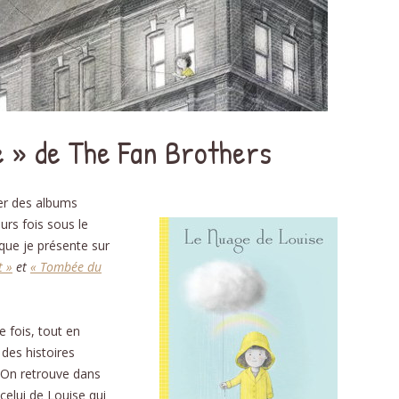
DÉ
PHON
D
NOMB
e » de The Fan Brothers
STRUC
AU
er des albums
urs fois sous le
ÉDU
 que je présente sur
t »
et
« Tombée du
RELAT
L’É
SC
 fois, tout en
 des histoires
RECE
s. On retrouve dans
CU
 celui de Louise qui