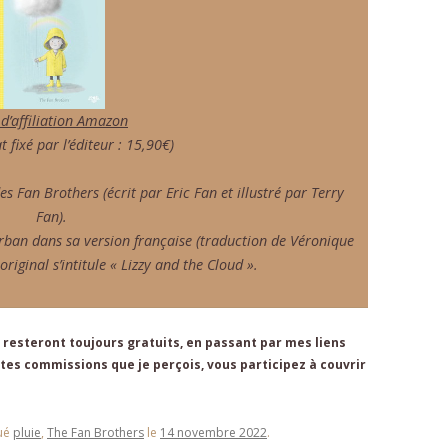
 d’affiliation Amazon
t fixé par l’éditeur : 15,90€)
s Fan Brothers (écrit par Eric Fan et illustré par Terry
Fan).
 Urban dans sa version française (traduction de Véronique
original s’intitule « Lizzy and the Cloud ».
resteront toujours gratuits, en passant par mes liens
es commissions que je perçois, vous participez à couvrir
ué
pluie
,
The Fan Brothers
le
14 novembre 2022
.