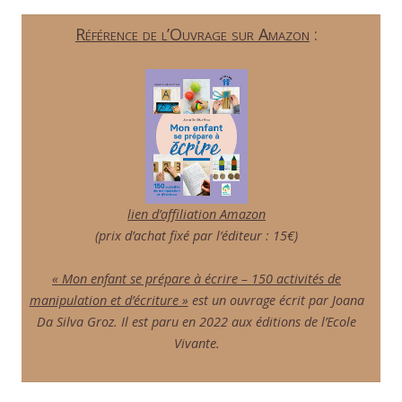
Référence de l’Ouvrage sur Amazon
:
lien d’affiliation Amazon
(prix d’achat fixé par l’éditeur : 15€)
« Mon enfant se prépare à écrire – 150 activités de
manipulation et d’écriture »
est un ouvrage écrit par Joana
Da Silva Groz. Il est paru en 2022 aux éditions de l’Ecole
Vivante.