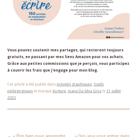
Vous pouvez soutenir mes partages, qui resteront toujours
gratuits, en passant par mes liens Amazon pour vos achats.
Grâce aux petites commissions que je perçois, vous participez
à couvrir les frais que j’engage pour mon blog.
Cet article a été publié dans
Activités graphiques
,
Outils
pédagogiques
et marqué
écriture
,
Joana Da Silva Groz
le
21 juillet
2022
.
Navigation des articles
←
« Être bien pour apprendre
« Des jeux pour entrer dans