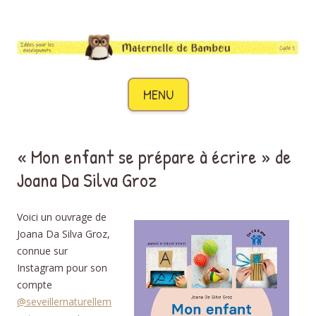
Maternelle de Bambou
Des idées pour les enseignants de cycle 1
Aller au contenu
MENU
« Mon enfant se prépare à écrire » de
Joana Da Silva Groz
Voici un ouvrage de
Joana Da Silva Groz,
connue sur
Instagram pour son
compte
@seveillernaturellem