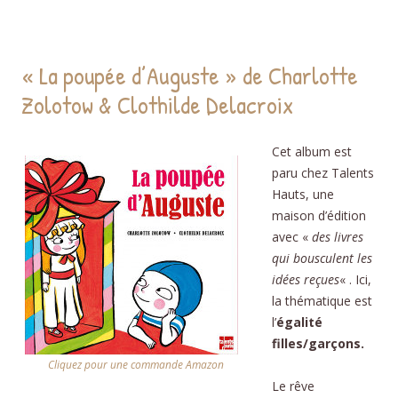
« La poupée d’Auguste » de Charlotte
Zolotow & Clothilde Delacroix
Cet album est
paru chez Talents
Hauts, une
maison d’édition
avec «
des livres
qui bousculent les
idées reçues
« . Ici,
la thématique est
l’
égalité
filles/garçons.
Cliquez pour une commande Amazon
Le rêve