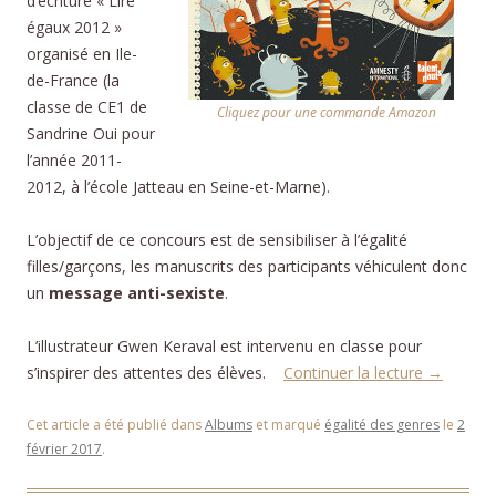
d’écriture « Lire
égaux 2012 »
organisé en Ile-
de-France (la
classe de CE1 de
Cliquez pour une commande Amazon
Sandrine Oui pour
l’année 2011-
2012, à l’école Jatteau en Seine-et-Marne).
L’objectif de ce concours est de sensibiliser à l’égalité
filles/garçons, les manuscrits des participants véhiculent donc
un
message anti-sexiste
.
L’illustrateur Gwen Keraval est intervenu en classe pour
s’inspirer des attentes des élèves.
Continuer la lecture
→
Cet article a été publié dans
Albums
et marqué
égalité des genres
le
2
février 2017
.