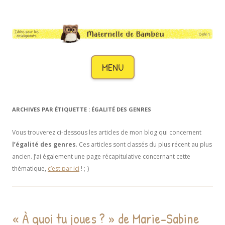
Maternelle de Bambou
Des idées pour les enseignants de cycle 1
Aller au contenu
MENU
ARCHIVES PAR ÉTIQUETTE :
ÉGALITÉ DES GENRES
Vous trouverez ci-dessous les articles de mon blog qui concernent
l’égalité des genres
. Ces articles sont classés du plus récent au plus
ancien. J’ai également une page récapitulative concernant cette
thématique,
c’est par ici
! ;-)
« À quoi tu joues ? » de Marie-Sabine