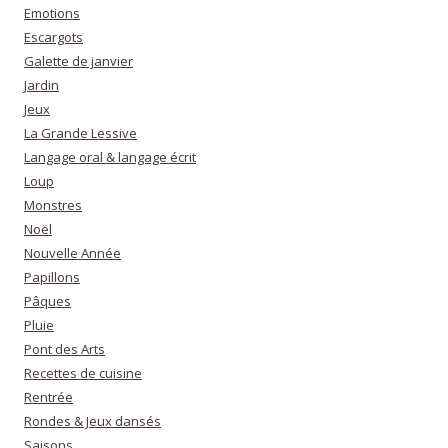
Emotions
Escargots
Galette de janvier
Jardin
Jeux
La Grande Lessive
Langage oral & langage écrit
Loup
Monstres
Noël
Nouvelle Année
Papillons
Pâques
Pluie
Pont des Arts
Recettes de cuisine
Rentrée
Rondes & Jeux dansés
Saisons