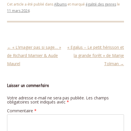
Cet article a été publié dans
Albums
et marqué
égalité des genres
le
11 mars 2024
.
Navigation des articles
←
« L’imagier pas si sage… »
« Egalus – Le petit hérisson et
de Richard Marnier & Aude
la grande forêt » de Marije
Maurel
Tolman
→
Laisser un commentaire
Votre adresse e-mail ne sera pas publiée.
Les champs
obligatoires sont indiqués avec
*
Commentaire
*