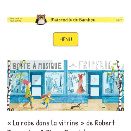
Maternelle de Bambou
Des idées pour les enseignants de cycle 1
Aller au contenu
MENU
« La robe dans la vitrine » de Robert