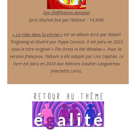
lien d’affiliation Amazon
(prix d’achat fixé par l’éditeur : 14,95€)
« La robe dans la vitrine »
est un album écrit par Robert
Tregoning et illustré par Pippa Curnick. Il est paru en 2023
sous le titre original « The Dress in the Window ». Pour la
version française, l’album a été adapté par Lise Capitan. Le
livre est paru en 2024 aux éditions Gautier-Languereau
(Hachette Livre).