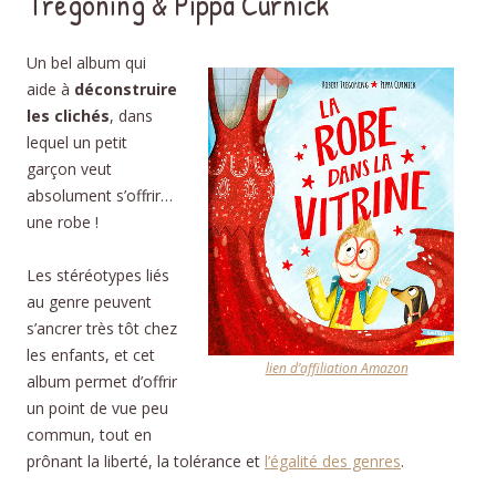
Tregoning & Pippa Curnick
Un bel album qui
aide à
déconstruire
les clichés
, dans
lequel un petit
garçon veut
absolument s’offrir…
une robe !
Les stéréotypes liés
au genre peuvent
s’ancrer très tôt chez
les enfants, et cet
lien d’affiliation Amazon
album permet d’offrir
un point de vue peu
commun, tout en
prônant la liberté, la tolérance et
l’égalité des genres
.