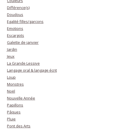
Couleurs
Différence(s)
Doudous
Egalité filles/garçons
Emotions
Escargots
Galette de janvier
Jardin
Jeux
La Grande Lessive
Langage oral & langage écrit
Loup
Monstres
Noël
Nouvelle Année
Papillons
Pâques
Pluie
Pont des Arts