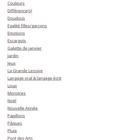
Couleurs
Différence(s)
Doudous
Egalité filles/garçons
Emotions
Escargots
Galette de janvier
Jardin
Jeux
La Grande Lessive
Langage oral & langage écrit
Loup
Monstres
Noël
Nouvelle Année
Papillons
Pâques
Pluie
Pont des Arts