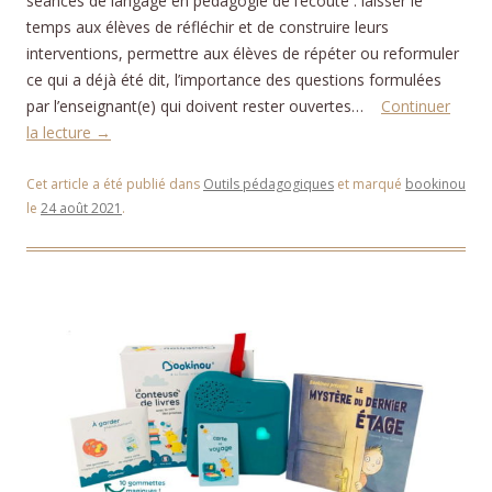
séances de langage en pédagogie de l’écoute : laisser le
temps aux élèves de réfléchir et de construire leurs
interventions, permettre aux élèves de répéter ou reformuler
ce qui a déjà été dit, l’importance des questions formulées
par l’enseignant(e) qui doivent rester ouvertes…
Continuer
la lecture
→
Cet article a été publié dans
Outils pédagogiques
et marqué
bookinou
le
24 août 2021
.