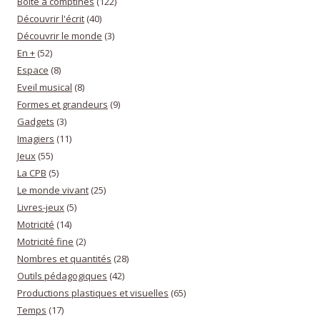
Boîte à comptines
(122)
Découvrir l'écrit
(40)
Découvrir le monde
(3)
En +
(52)
Espace
(8)
Eveil musical
(8)
Formes et grandeurs
(9)
Gadgets
(3)
Imagiers
(11)
Jeux
(55)
La CPB
(5)
Le monde vivant
(25)
Livres-jeux
(5)
Motricité
(14)
Motricité fine
(2)
Nombres et quantités
(28)
Outils pédagogiques
(42)
Productions plastiques et visuelles
(65)
Temps
(17)