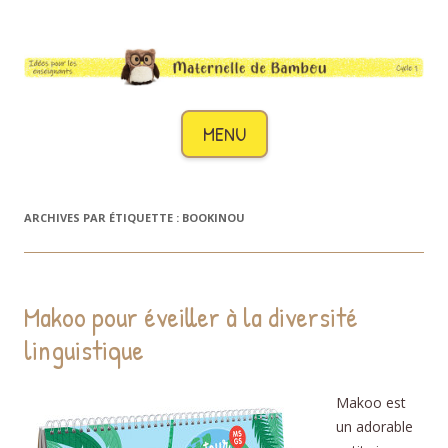
Maternelle de Bambou
Des idées pour les enseignants de cycle 1
Aller au contenu
MENU
ARCHIVES PAR ÉTIQUETTE :
BOOKINOU
Makoo pour éveiller à la diversité
linguistique
Makoo est
un adorable