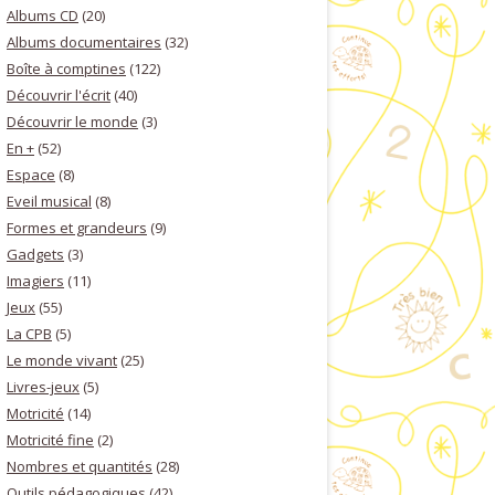
Albums CD
(20)
Albums documentaires
(32)
Boîte à comptines
(122)
Découvrir l'écrit
(40)
Découvrir le monde
(3)
En +
(52)
Espace
(8)
Eveil musical
(8)
Formes et grandeurs
(9)
Gadgets
(3)
Imagiers
(11)
Jeux
(55)
La CPB
(5)
Le monde vivant
(25)
Livres-jeux
(5)
Motricité
(14)
Motricité fine
(2)
Nombres et quantités
(28)
Outils pédagogiques
(42)