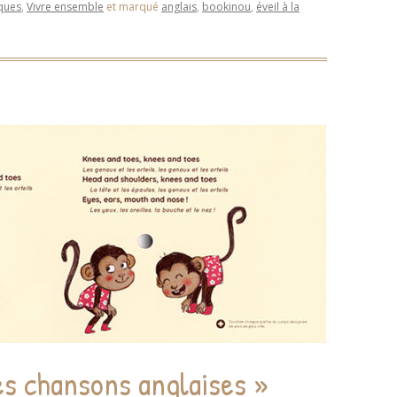
ques
,
Vivre ensemble
et marqué
anglais
,
bookinou
,
éveil à la
es chansons anglaises »