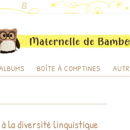
bou
Aller au contenu
ALBUMS
BOÎTE À COMPTINES
AUTR
CHE
CHERC
LU
BIBL
à la diversité linguistique
PRODU