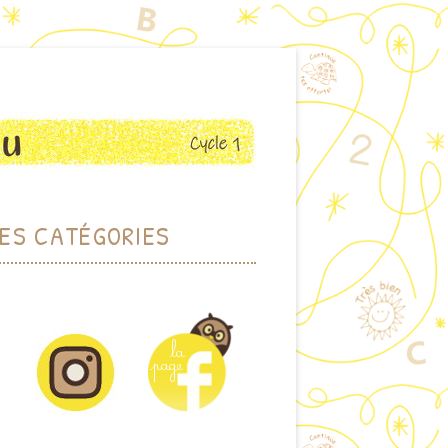
ES CATÉGORIES
RCHER PAR THÈME
HER PAR MOTS-CLEFS
DOTHÈQUE (JEUX)
IOTHÈQUE (ALBUMS)
CTIONS PLASTIQUES