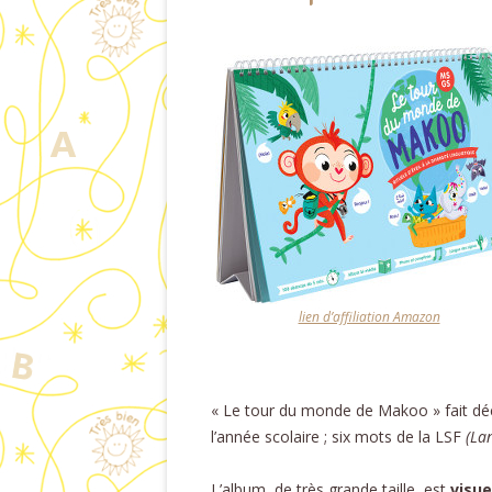
lien d’affiliation Amazon
« Le tour du monde de Makoo » fait dé
l’année scolaire ; six mots de la LSF
(Lan
L’album, de très grande taille, est
visu