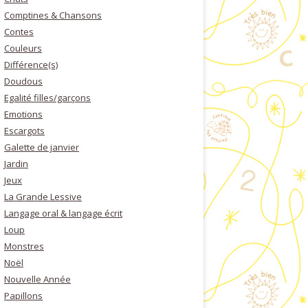
Comptines & Chansons
Contes
Couleurs
Différence(s)
Doudous
Egalité filles/garçons
Emotions
Escargots
Galette de janvier
Jardin
Jeux
La Grande Lessive
Langage oral & langage écrit
Loup
Monstres
Noël
Nouvelle Année
Papillons