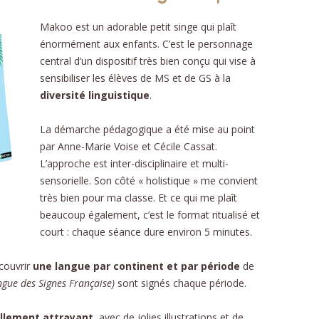
Makoo est un adorable petit singe qui plaît
énormément aux enfants. C’est le personnage
DÉ
central d’un dispositif très bien conçu qui vise à
PHON
sensibiliser les élèves de MS et de GS à la
D
diversité linguistique
.
NOMB
La démarche pédagogique a été mise au point
par Anne-Marie Voise et Cécile Cassat.
STRUC
L’approche est inter-disciplinaire et multi-
AU
sensorielle. Son côté « holistique » me convient
très bien pour ma classe. Et ce qui me plaît
ÉDU
beaucoup également, c’est le format ritualisé et
court : chaque séance dure environ 5 minutes.
RELAT
L’É
couvrir
une langue par continent et par période
de
gue des Signes Française)
sont signés chaque période.
SC
ellement attrayant
, avec de jolies illustrations et de
RECE