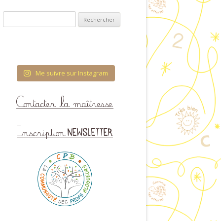
ET VISUELLES
Rechercher :
COUVRIR L’ÉCRIT
OLOGIE & ENTRÉE
ANS LA LECTURE
Me suivre sur Instagram
RES ET QUANTITÉS
TURATION DU TEMPS
 FIL DES SAISONS
CATION À LA VIE
AFFECTIVE ET
IONNELLE (ÉVAR) À
COLE MATERNELLE
HÉMA CORPOREL
TTES IMAGÉES POUR