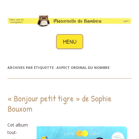
Maternelle de Bambou
Des idées pour les enseignants de cycle 1
Aller au contenu
MENU
ARCHIVES PAR ÉTIQUETTE :
ASPECT ORDINAL DU NOMBRE
« Bonjour petit tigre » de Sophie
Bouxom
Cet album
tout-