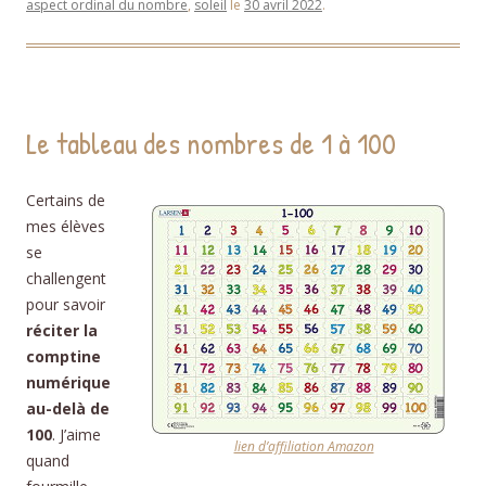
aspect ordinal du nombre
,
soleil
le
30 avril 2022
.
Le tableau des nombres de 1 à 100
Certains de
mes élèves
se
challengent
pour savoir
réciter la
comptine
numérique
au-delà de
100
. J’aime
lien d’affiliation Amazon
quand