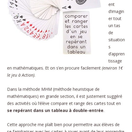
ent
d’imagin
er tout
un tas
de
situation
s
d’appren
tissage
en mathématiques. Et on s’en procure facilement
(environ 1€
le jeu à Action)
.
Dans la méthode MHM (méthode heuristique de
mathématiques) en grande section, il est justement suggéré
des activités où l’élève compare et range des cartes tout en
se repérant dans un tableau à double-entrée
.
Cette approche me plaît bien pour permettre aux élèves de
se familiariser avec les cartes à jouer avant de leur apprendre