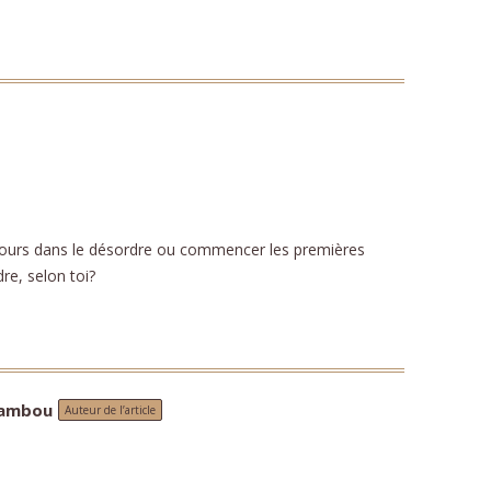
 jours dans le désordre ou commencer les premières
re, selon toi?
Bambou
Auteur de l’article