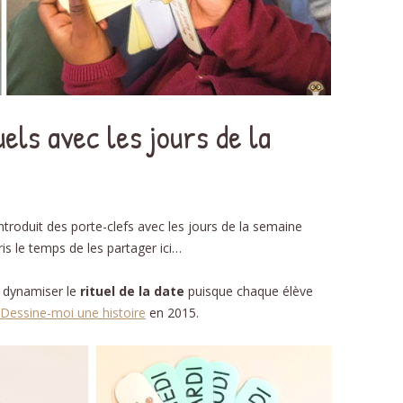
DÉ
PHON
D
els avec les jours de la
NOMB
STRUC
introduit des porte-clefs avec les jours de la semaine
AU
is le temps de les partager ici…
ÉDU
 dynamiser le
rituel de la date
puisque chaque élève
RELAT
Dessine-moi une histoire
en 2015.
L’É
SC
RECE