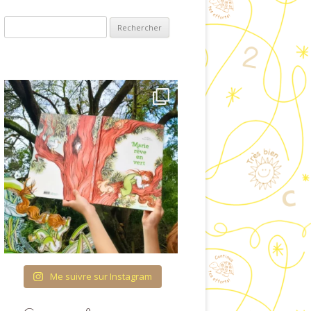
ET VISUELLES
Rechercher :
COUVRIR L’ÉCRIT
OLOGIE & ENTRÉE
ANS LA LECTURE
RES ET QUANTITÉS
TURATION DU TEMPS
 FIL DES SAISONS
CATION À LA VIE
AFFECTIVE ET
IONNELLE (ÉVAR) À
COLE MATERNELLE
Me suivre sur Instagram
HÉMA CORPOREL
TTES IMAGÉES POUR