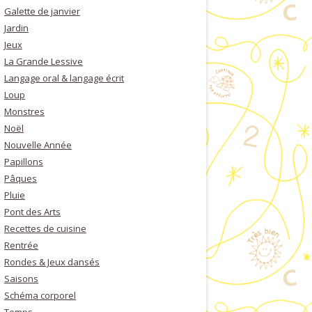
Galette de janvier
Jardin
Jeux
La Grande Lessive
Langage oral & langage écrit
Loup
Monstres
Noël
Nouvelle Année
Papillons
Pâques
Pluie
Pont des Arts
Recettes de cuisine
Rentrée
Rondes & Jeux dansés
Saisons
Schéma corporel