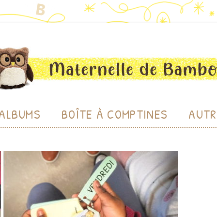
bou
Aller au contenu
ALBUMS
BOÎTE À COMPTINES
AUTR
CHE
CHERC
LU
BIBL
PRODU