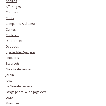
Abeilles
Affichages
Carnaval
Chats
Comptines & Chansons
Contes
Couleurs
Différence(s)
Doudous
Egalité filles/garçons
Emotions
Escargots
Galette de janvier
Jardin
Jeux
La Grande Lessive
Langage oral & langage écrit
Loup
Monstres