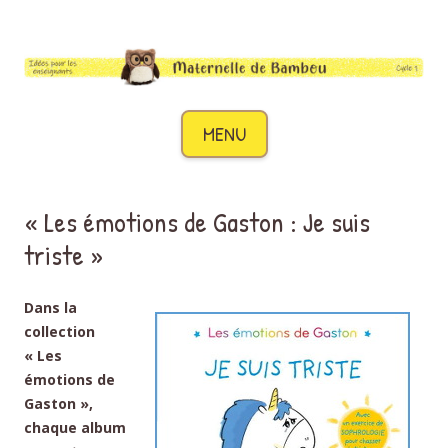
Maternelle de Bambou
Des idées pour les enseignants de cycle 1
Aller au contenu
MENU
« Les émotions de Gaston : Je suis
triste »
Dans la
collection
« Les
émotions de
Gaston »,
chaque album