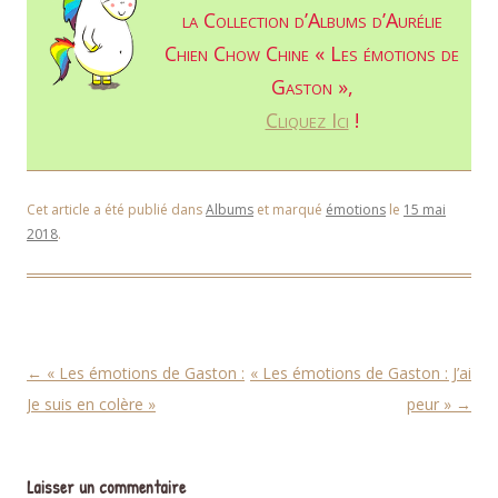
la Collection d’Albums d’Aurélie
Chien Chow Chine « Les émotions de
Gaston »,
Cliquez Ici
!
Cet article a été publié dans
Albums
et marqué
émotions
le
15 mai
2018
.
Navigation des articles
←
« Les émotions de Gaston :
« Les émotions de Gaston : J’ai
Je suis en colère »
peur »
→
Laisser un commentaire