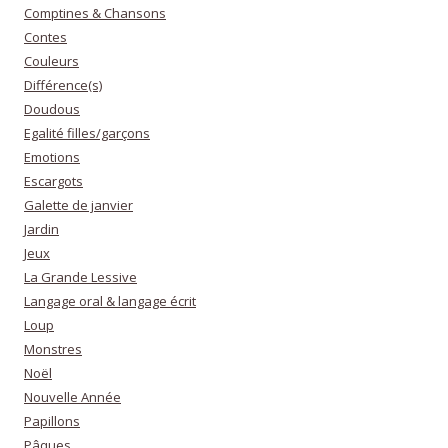
Comptines & Chansons
Contes
Couleurs
Différence(s)
Doudous
Egalité filles/garçons
Emotions
Escargots
Galette de janvier
Jardin
Jeux
La Grande Lessive
Langage oral & langage écrit
Loup
Monstres
Noël
Nouvelle Année
Papillons
Pâques