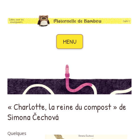
Maternelle de Bambou
Des idées pour les enseignants de cycle 1
Aller au contenu
MENU
« Charlotte, la reine du compost » de
Simona Čechová
Quelques