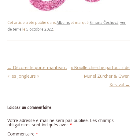
Cet article a été publié dans
Albums
et marqué
Simona Čechová
,
ver
de terre
le
5 octobre 2022
.
Navigation des articles
←
Décorer le porte-manteau :
« Bouille cherche partout » de
« les jongleurs »
Muriel Zürcher & Gwen
Keraval
→
Laisser un commentaire
Votre adresse e-mail ne sera pas publiée.
Les champs
obligatoires sont indiqués avec
*
Commentaire
*