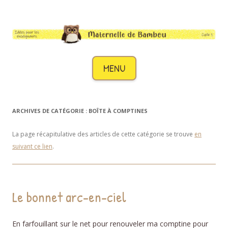
Maternelle de Bambou
Des idées pour les enseignants de cycle 1
Aller au contenu
MENU
ARCHIVES DE CATÉGORIE :
BOÎTE À COMPTINES
La page récapitulative des articles de cette catégorie se trouve
en
suivant ce lien
.
Le bonnet arc-en-ciel
En farfouillant sur le net pour renouveler ma comptine pour