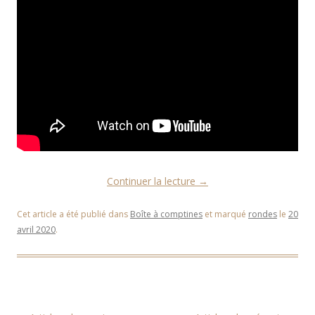
Continuer la lecture
→
Cet article a été publié dans
Boîte à comptines
et marqué
rondes
le
20
avril 2020
.