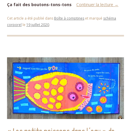
Ça fait des boutons-tons-tons
Continuer la lecture
→
Cet article a été publié dans
Boîte à comptines
et marqué
schéma
corporel
le
19 juillet 2020
.
« Les petits poissons dans l’eau » de