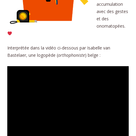
accumulation
avec des gestes
et des
onomatopées.
Interprétée dans la vidéo ci-dessous par Isabelle van
Bastelaer, une logopède (
orthophoniste
) belge :