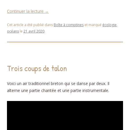
Continuer la lecture
→
Cet article a été publié dans
Boîte à comptines
et marqué
écologie
,
océans
le
21 avril 2020
.
Trois coups de talon
Voici un air traditionnel breton qui se danse par deux. Il
alterne une partie chantée et une partie instrumentale.