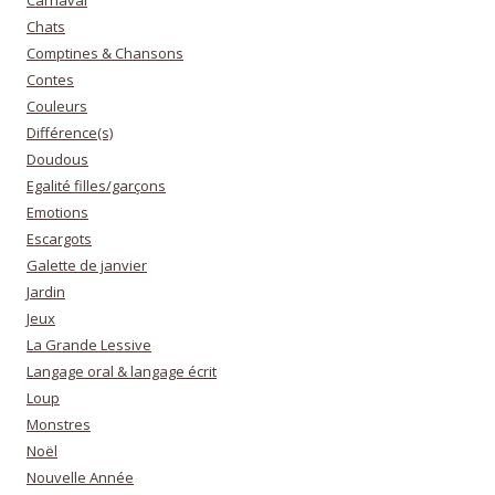
Carnaval
Chats
Comptines & Chansons
Contes
Couleurs
Différence(s)
Doudous
Egalité filles/garçons
Emotions
Escargots
Galette de janvier
Jardin
Jeux
La Grande Lessive
Langage oral & langage écrit
Loup
Monstres
Noël
Nouvelle Année