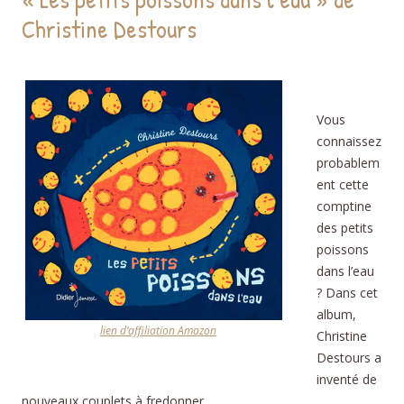
Christine Destours
Vous
connaissez
probablem
ent cette
comptine
des petits
poissons
dans l’eau
? Dans cet
album,
lien d’affiliation Amazon
Christine
Destours a
inventé de
nouveaux couplets à fredonner.