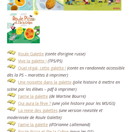
Roule Galette
(conte d’origine russe)
Vive la galette !
(TPS/PS)
Quel régal, cette galette !
(conte en randonnée accessible
dès la PS – marottes à imprimer)
Une noisette dans la galette
(jolie histoire à mettre en
scène par les élèves – pdf à imprimer)
J’aime la galette
(de Martine Bourre)
Qui aura la fève ?
(une jolie histoire pour les MS/GS)
La reine des galettes
(une version revisitée et
modernisée de Roule Galette)
J’aime la galette
(d’Orianne Lallemand)
Roule Pizza et file la Crêpe
(pour les GS)