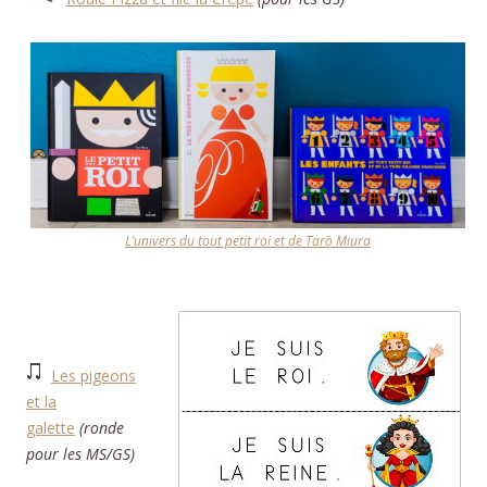
L’univers du tout petit roi et de Tarō Miura
Les pigeons
et la
galette
(ronde
pour les MS/GS)