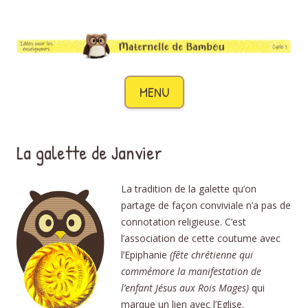
Maternelle de Bambou
Des idées pour les enseignants de cycle 1
Aller au contenu
MENU
La galette de Janvier
La tradition de la galette qu’on
partage de façon conviviale n’a pas de
connotation religieuse. C’est
l’association de cette coutume avec
l’Epiphanie
(fête chrétienne qui
commémore la manifestation de
l’enfant Jésus aux Rois Mages)
qui
marque un lien avec l’Eglise.