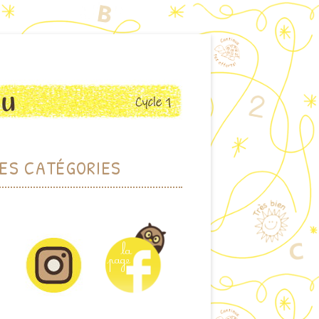
ES CATÉGORIES
RCHER PAR THÈME
HER PAR MOTS-CLEFS
DOTHÈQUE (JEUX)
IOTHÈQUE (ALBUMS)
CTIONS PLASTIQUES