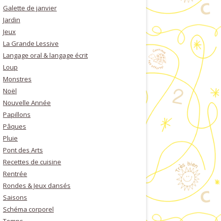
Galette de janvier
Jardin
Jeux
La Grande Lessive
Langage oral & langage écrit
Loup
Monstres
Noël
Nouvelle Année
Papillons
Pâques
Pluie
Pont des Arts
Recettes de cuisine
Rentrée
Rondes & Jeux dansés
Saisons
Schéma corporel