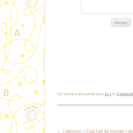
Cet article a été publié dans
En +
le
4 septem
Navigation des articles
←
Collection « Tout l’art du monde » de