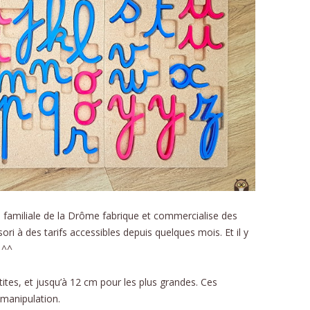
DÉ
PHON
D
NOMB
STRUC
AU
ÉDU
se familiale de la Drôme fabrique et commercialise des
ri à des tarifs accessibles depuis quelques mois. Et il y
RELAT
 ^^
L’É
SC
tites, et jusqu’à 12 cm pour les plus grandes. Ces
 manipulation.
RECE