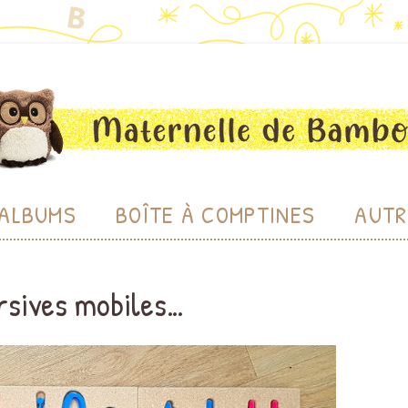
bou
Aller au contenu
ALBUMS
BOÎTE À COMPTINES
AUTR
CHE
ursives mobiles…
CHERC
LU
BIBL
PRODU