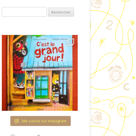
ET VISUELLES
Rechercher :
COUVRIR L’ÉCRIT
OLOGIE & ENTRÉE
ANS LA LECTURE
RES ET QUANTITÉS
TURATION DU TEMPS
 FIL DES SAISONS
CATION À LA VIE
AFFECTIVE ET
IONNELLE (ÉVAR) À
COLE MATERNELLE
Me suivre sur Instagram
HÉMA CORPOREL
TTES IMAGÉES POUR