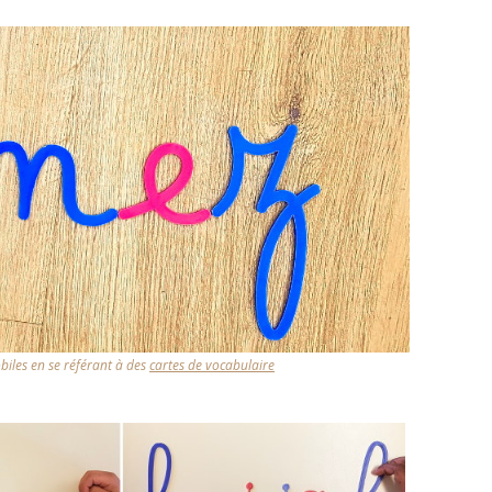
CU
FORMU
obiles en se référant à des
cartes de vocabulaire