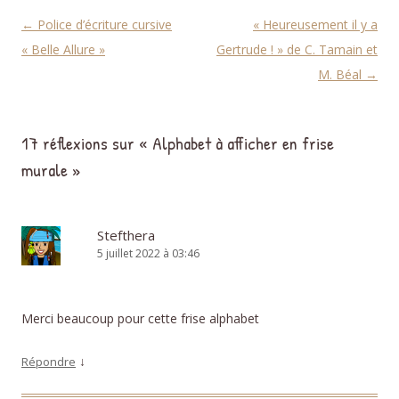
Navigation des articles
←
Police d’écriture cursive
« Heureusement il y a
« Belle Allure »
Gertrude ! » de C. Tamain et
M. Béal
→
17 réflexions sur «
Alphabet à afficher en frise
murale
»
Stefthera
5 juillet 2022 à 03:46
Merci beaucoup pour cette frise alphabet
↓
Répondre