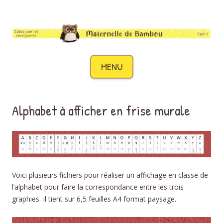
Maternelle de Bambou
Des idées pour les enseignants de cycle 1
Aller au contenu
MENU
Alphabet à afficher en frise murale
Voici plusieurs fichiers pour réaliser un affichage en classe de
l’alphabet pour faire la correspondance entre les trois
graphies. Il tient sur 6,5 feuilles A4 format paysage.