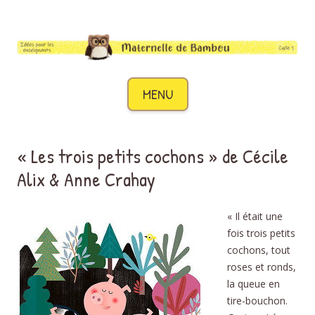
Maternelle de Bambou
Des idées pour les enseignants de cycle 1
Aller au contenu
MENU
« Les trois petits cochons » de Cécile
Alix & Anne Crahay
« Il était une
fois trois petits
cochons, tout
roses et ronds,
la queue en
tire-bouchon.