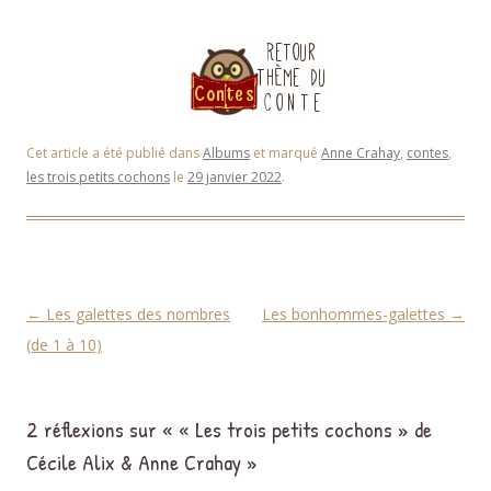
Cet article a été publié dans
Albums
et marqué
Anne Crahay
,
contes
,
les trois petits cochons
le
29 janvier 2022
.
Navigation des articles
←
Les galettes des nombres
Les bonhommes-galettes
→
(de 1 à 10)
2 réflexions sur «
« Les trois petits cochons » de
Cécile Alix & Anne Crahay
»