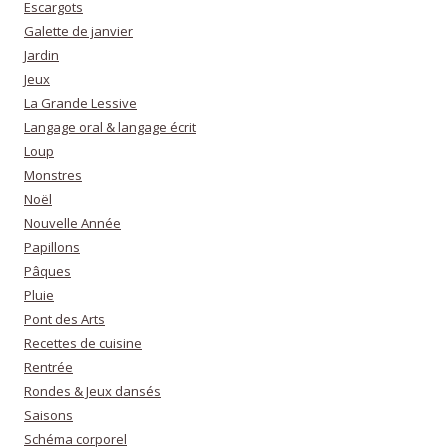
Escargots
Galette de janvier
Jardin
Jeux
La Grande Lessive
Langage oral & langage écrit
Loup
Monstres
Noël
Nouvelle Année
Papillons
Pâques
Pluie
Pont des Arts
Recettes de cuisine
Rentrée
Rondes & Jeux dansés
Saisons
Schéma corporel