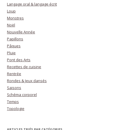
Langage oral & langage écrit
Loup
Monstres
Noël
Nouvelle Année
Papillons
Pâques
Pluie
Pont des Arts
Recettes de cuisine
Rentrée
Rondes & Jeux dansés
Saisons
Schéma corporel
Temps
Topologie
ARTICLES TRIÉS PAR CATÉGORIES