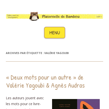
Maternelle de Bambou
Des idées pour les enseignants de cycle 1
Aller au contenu
MENU
ARCHIVES PAR ÉTIQUETTE :
VALÉRIE YAGOUBI
« Deux mots pour un autre » de
Valérie Yagoubi & Agnès Audras
Les auteurs jouent avec
les mots pour ce livre-