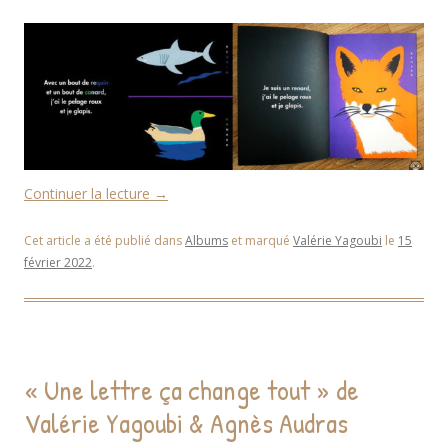
Continuer la lecture
→
Cet article a été publié dans
Albums
et marqué
Valérie Yagoubi
le
15
février 2022
.
« Une lettre ça change tout » de
Valérie Yagoubi & Agnès Audras