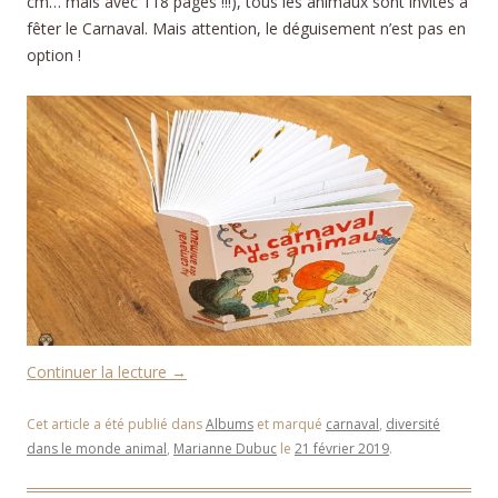
cm… mais avec 118 pages !!!), tous les animaux sont invités à
fêter le Carnaval. Mais attention, le déguisement n’est pas en
option !
Continuer la lecture
→
Cet article a été publié dans
Albums
et marqué
carnaval
,
diversité
dans le monde animal
,
Marianne Dubuc
le
21 février 2019
.