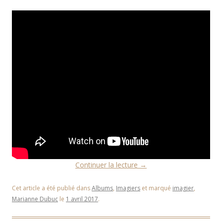
Continuer la lecture
→
Cet article a été publié dans
Albums
,
Imagiers
et marqué
imagier
,
Marianne Dubuc
le
1 avril 2017
.