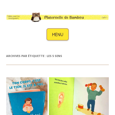
Maternelle de Bambou
Des idées pour les enseignants de cycle 1
Aller au contenu
MENU
ARCHIVES PAR ÉTIQUETTE :
LES 5 SENS