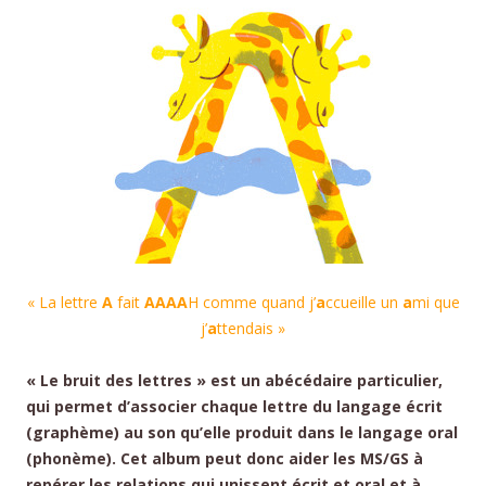
« La lettre
A
fait
AAAA
H comme quand j’
a
ccueille un
a
mi que
j’
a
ttendais »
« Le bruit des lettres » est un abécédaire particulier,
qui permet d’associer chaque lettre du langage écrit
(graphème) au son qu’elle produit dans le langage oral
(phonème). Cet album peut donc aider les MS/GS à
repérer les relations qui unissent écrit et oral et à