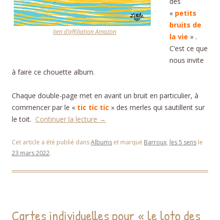
des
«
petits
bruits de
lien d’affiliation Amazon
la vie
» .
C’est ce que
nous invite
à faire ce chouette album.
Chaque double-page met en avant un bruit en particulier, à
commencer par le «
tic tic tic
» des merles qui sautillent sur
le toit.
Continuer la lecture
→
Cet article a été publié dans
Albums
et marqué
Barroux
,
les 5 sens
le
23 mars 2022
.
Cartes individuelles pour « le loto des