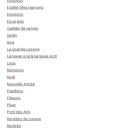
Doudous
Egalité filles/garçons
Emotions
Escargots
Galette de janvier
Jardin
Jeux
La Grande Lessive
Langage oral & langage écrit
Loup
Monstres
Noël
Nouvelle Année
Papillons
Pâques
Pluie
Pont des Arts
Recettes de cuisine
Rentrée