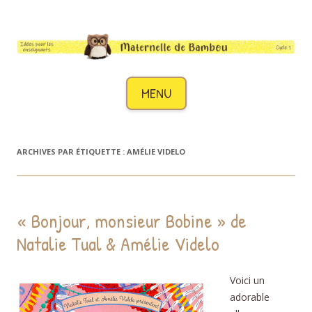
Maternelle de Bambou
Des idées pour les enseignants de cycle 1
Aller au contenu
MENU
ARCHIVES PAR ÉTIQUETTE :
AMÉLIE VIDELO
« Bonjour, monsieur Bobine » de
Natalie Tual & Amélie Videlo
Voici un
adorable