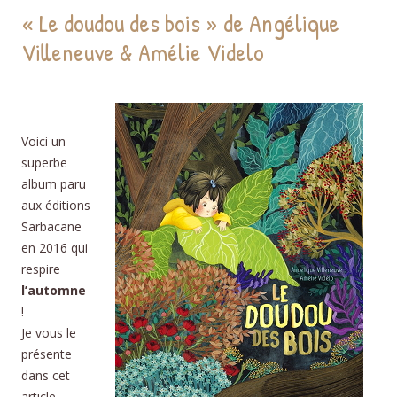
« Le doudou des bois » de Angélique
Villeneuve & Amélie Videlo
Voici un
superbe
album paru
aux éditions
Sarbacane
en 2016 qui
respire
l’automne
!
Je vous le
présente
dans cet
article