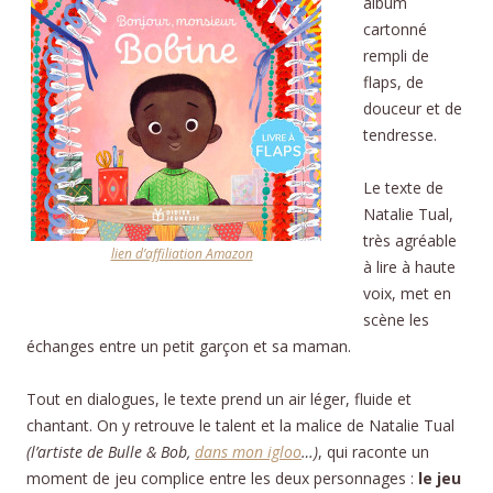
album
cartonné
rempli de
flaps, de
douceur et de
tendresse.
Le texte de
Natalie Tual,
très agréable
lien d’affiliation Amazon
à lire à haute
voix, met en
scène les
échanges entre un petit garçon et sa maman.
Tout en dialogues, le texte prend un air léger, fluide et
chantant. On y retrouve le talent et la malice de Natalie Tual
(l’artiste de Bulle & Bob,
dans mon igloo
…)
, qui raconte un
moment de jeu complice entre les deux personnages :
le jeu