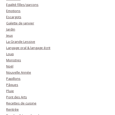
Egalité filles/garçons
Emotions
Escargots
Galette de janvier
Jardin
Jeux
La Grande Lessive
Langage oral & langage écrit
Loup
Monstres
Noël
Nouvelle Année
Papillons
Pâques
Pluie
Pont des Arts
Recettes de cuisine
Rentrée