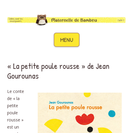
Maternelle de Bambou
Des idées pour les enseignants de cycle 1
Aller au contenu
MENU
« La petite poule rousse » de Jean
Gourounas
Le conte
de « la
petite
poule
rousse »
est un