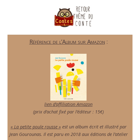
Référence de l’Album sur Amazon
:
lien d’affiliation Amazon
(prix d’achat fixé par l’éditeur : 15€)
« La petite poule rousse »
est un album écrit et illustré par
Jean Gourounas. Il est paru en 2018 aux éditions de l’atelier