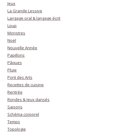
Jeux
La Grande Lessive
Langage oral & langage écrit
Loup
Monstres
Noël
Nouvelle Année
Papillons
Pâques
Pluie
Pont des Arts
Recettes de cuisine
Rentrée
Rondes & Jeux dansés
Saisons
Schéma corporel
Temps
Topologie