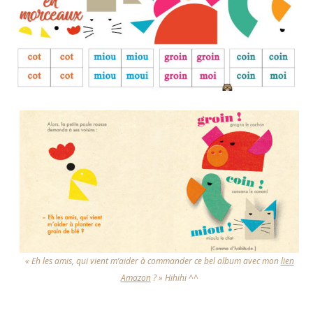
« Eh les amis, qui vient m’aider à commander ce bel album avec mon
lien
Amazon
? » Hihihi ^^