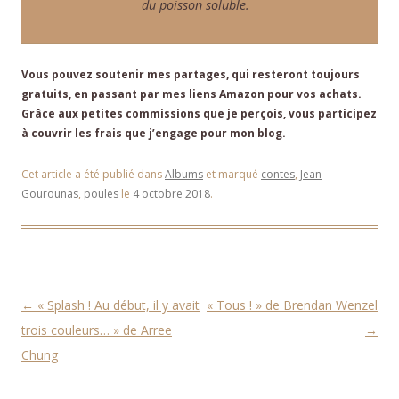
du poisson soluble.
Vous pouvez soutenir mes partages, qui resteront toujours
gratuits, en passant par mes liens Amazon pour vos achats.
Grâce aux petites commissions que je perçois, vous participez
à couvrir les frais que j’engage pour mon blog.
Cet article a été publié dans
Albums
et marqué
contes
,
Jean
Gourounas
,
poules
le
4 octobre 2018
.
Navigation des articles
←
« Splash ! Au début, il y avait
« Tous ! » de Brendan Wenzel
trois couleurs… » de Arree
→
Chung