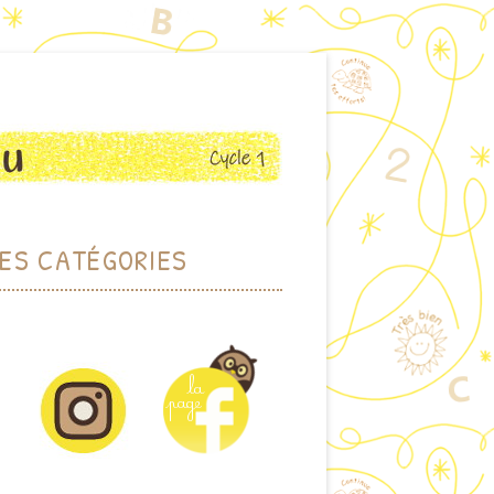
ES CATÉGORIES
RCHER PAR THÈME
HER PAR MOTS-CLEFS
DOTHÈQUE (JEUX)
IOTHÈQUE (ALBUMS)
CTIONS PLASTIQUES