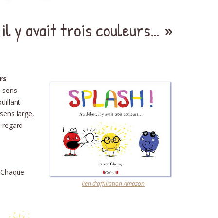
 il y avait trois couleurs… »
DÉ
PHON
D
rs
NOMB
u sens
uillant
STRUC
sens large,
AU
n regard
ÉDU
RELAT
. Chaque
L’É
lien d’affiliation Amazon
SC
RECE