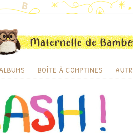
bou
Aller au contenu
ALBUMS
BOÎTE À COMPTINES
AUTR
CHE
CHERC
LU
BIBL
PRODU