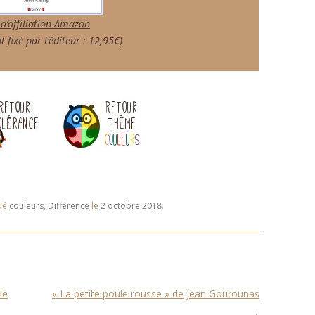
 d’affiliation Amazon
t fixé par l’éditeur : 12,95€)
ué
couleurs
,
Différence
le
2 octobre 2018
.
le
« La petite poule rousse » de Jean Gourounas
→