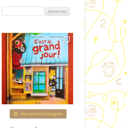
ET VISUELLES
Rechercher :
COUVRIR L’ÉCRIT
OLOGIE & ENTRÉE
ANS LA LECTURE
RES ET QUANTITÉS
TURATION DU TEMPS
 FIL DES SAISONS
CATION À LA VIE
AFFECTIVE ET
IONNELLE (ÉVAR) À
COLE MATERNELLE
Me suivre sur Instagram
HÉMA CORPOREL
TTES IMAGÉES POUR