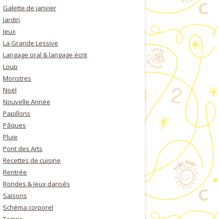
Galette de janvier
Jardin
Jeux
La Grande Lessive
Langage oral & langage écrit
Loup
Monstres
Noël
Nouvelle Année
Papillons
Pâques
Pluie
Pont des Arts
Recettes de cuisine
Rentrée
Rondes & Jeux dansés
Saisons
Schéma corporel