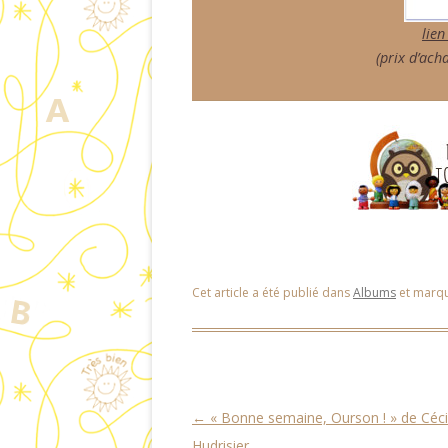
lien
(prix d’acha
Cet article a été publié dans
Albums
et marq
Navigation des articles
←
« Bonne semaine, Ourson ! » de Céci
Hudrisier