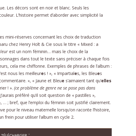
. Les décors sont en noir et blanc. Seuls les
leur. L’histoire permet d’aborder avec simplicité la
es mini-réserves concernant les choix de traduction
 paru chez Henry Holt & Cie sous le titre « Mixed : a
leur
est un nom féminin… mais le choix de la
sonnages dans tout le texte sans préciser à chaque fois
eurs, cela me chiffonne. Exemples de phrases de l’album :
’est nous les meilleur
e
s ! », « Impartial
e
s, les Bleu
e
s
 commentaire. », « Jaune et Bleu
e
s’aimaient tant qu’
elles
ier ! ».
(ce problème de genre ne se pose pas dans
)
J’aurais préféré qu’il soit question de « pastilles »,
, … ; bref, que l’emploi du féminin soit justifié clairement.
ve pour le niveau maternelle lorsqu’on raconte l’histoire,
n frein pour utiliser l’album en cycle 2.
télécharger :