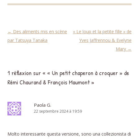
Navigation des articles
←
Des aliments mis en scène
« Le loup et la petite fille » de
par Tatsuya Tanaka
Yves Jaffrennou & Evelyne
Mary
→
1 réflexion sur «
« Un petit chaperon à croquer » de
Rémi Chaurand & François Maumont
»
Paola G.
22 septembre 2024 à 19:59
Molto interessante questa versione, sono una collezionista di