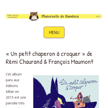
Maternelle de Bambou
Des idées pour les enseignants de cycle 1
Aller au contenu
MENU
« Un petit chaperon à croquer » de
Rémi Chaurand & François Maumont
Cet album
paru aux
éditions
Milan en
2015 est une
parodie très