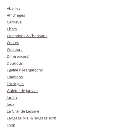
Abeilles
Affichages
Carnaval
Chats
Comptines & Chansons
Contes
Couleurs
Différence(s)
Doudous
Egalité filles/garçons
Emotions
Escargots
Galette de janvier
Jardin
Jeux
La Grande Lessive
Langage oral & langage écrit
Loup