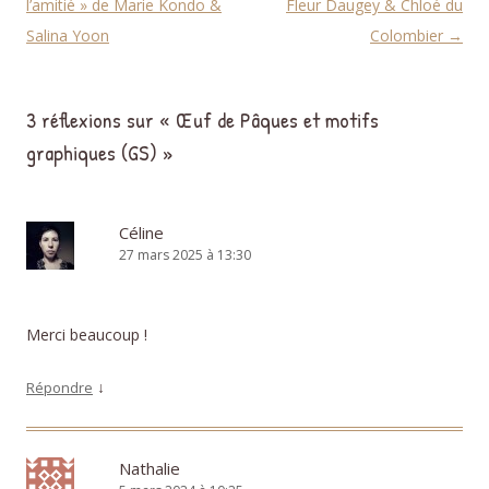
l’amitié » de Marie Kondo &
Fleur Daugey & Chloé du
Salina Yoon
Colombier
→
3 réflexions sur «
Œuf de Pâques et motifs
graphiques (GS)
»
Céline
27 mars 2025 à 13:30
Merci beaucoup !
↓
Répondre
Nathalie