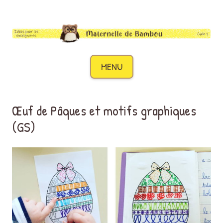
Maternelle de Bambou
Des idées pour les enseignants de cycle 1
Aller au contenu
MENU
Œuf de Pâques et motifs graphiques
(GS)