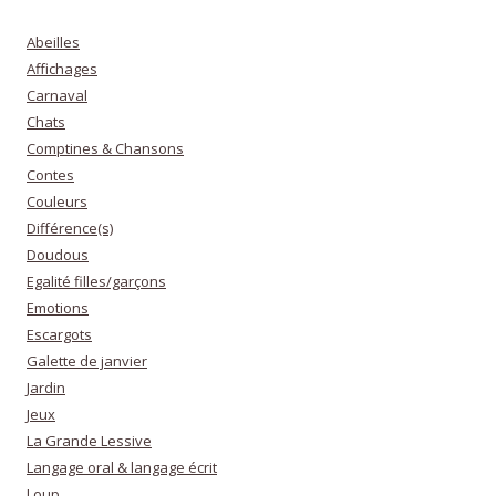
Abeilles
Affichages
Carnaval
Chats
Comptines & Chansons
Contes
Couleurs
Différence(s)
Doudous
Egalité filles/garçons
Emotions
Escargots
Galette de janvier
Jardin
Jeux
La Grande Lessive
Langage oral & langage écrit
Loup