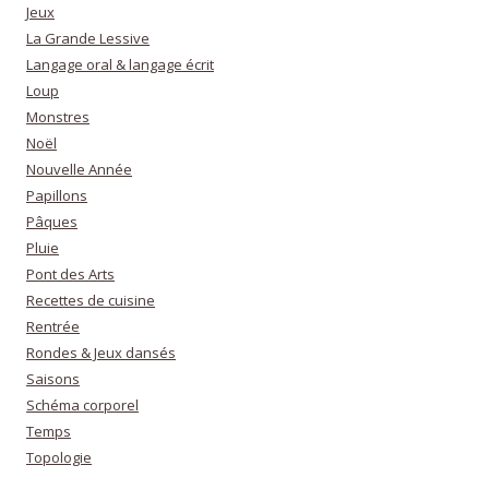
Jeux
La Grande Lessive
Langage oral & langage écrit
Loup
Monstres
Noël
Nouvelle Année
Papillons
Pâques
Pluie
Pont des Arts
Recettes de cuisine
Rentrée
Rondes & Jeux dansés
Saisons
Schéma corporel
Temps
Topologie