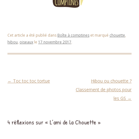
Cet article a été publié dans
Boîte à comptines
et marqué
chouette
,
hibou
,
oiseaux
le
17 novembre 2017
.
Navigation des articles
←
Toc toc toc tortue
Hibou ou chouette ?
Classement de photos pour
les GS
→
4 réflexions sur «
L’ami de la Chouette
»