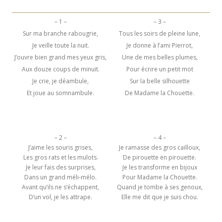
– 1 –
– 3 –
Sur ma branche rabougrie,
Tous les soirs de pleine lune,
Je veille toute la nuit.
Je donne à l’ami Pierrot,
J’ouvre bien grand mes yeux gris,
Une de mes belles plumes,
Aux douze coups de minuit.
Pour écrire un petit mot
Je crie, je déambule,
Sur la belle silhouette
Et joue au somnambule.
De Madame la Chouette.
– 2 –
– 4 –
J’aime les souris grises,
Je ramasse des gros cailloux,
Les gros rats et les mulots.
De pirouette en pirouette.
Je leur fais des surprises,
Je les transforme en bijoux
Dans un grand méli-mélo.
Pour Madame la Chouette.
Avant qu’ils ne s’échappent,
Quand je tombe à ses genoux,
D’un vol, je les attrape.
Elle me dit que je suis chou.