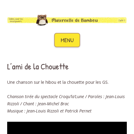
Maternelle de Bambou
Des idées pour les enseignants de cycle 1
Aller au contenu
MENU
L’ami de la Chouette
Une chanson sur le hibou et la chouette pour les GS.
C
hanson tirée du spectacle Croqu’la’Lune /
Paroles : Jean-Louis
Rizzoli / Chant : Jean-Michel Brac
Musique : Jean-Louis Rizzoli et Patrick Pernet