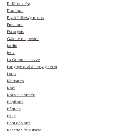
Différence(s)
Doudous
Egalité filles/garçons
Emotions
Escargots
Galette de janvier
Jardin
Jeux
La Grande Lessive
Langage oral & langage écrit
Loup
Monstres
Noël
Nouvelle Année
Papillons
Pâques
Pluie
Pont des Arts
Recettes de cuisine