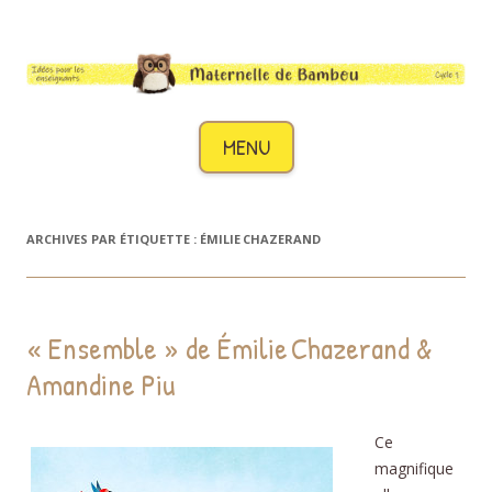
Maternelle de Bambou
Des idées pour les enseignants de cycle 1
Aller au contenu
MENU
ARCHIVES PAR ÉTIQUETTE :
ÉMILIE CHAZERAND
« Ensemble » de Émilie Chazerand &
Amandine Piu
Ce
magnifique