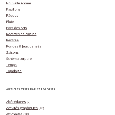
Nouvelle Année
Papillons
Pâques
Pluie
Pont des Arts
Recettes de cuisine
Rentrée
Rondes & Jeux dansés
Saisons
Schéma corporel
Temps
Topologie
ARTICLES TRIÉS PAR CATÉGORIES
Abécédaires
(7)
Activités graphiques
(18)
Affichages
(20)