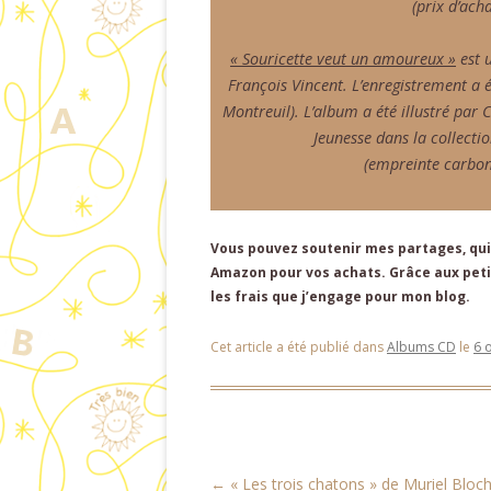
(prix d’acha
« Souricette veut un amoureux »
est 
François Vincent. L’enregistrement a 
Montreuil). L’album a été illustré par 
Jeunesse dans la collecti
(empreinte carbon
Vous pouvez soutenir mes partages, qui 
Amazon pour vos achats. Grâce aux petit
les frais que j’engage pour mon blog.
Cet article a été publié dans
Albums CD
le
6 
Navigation des articles
←
« Les trois chatons » de Muriel Bloc