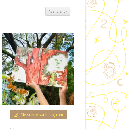
ET VISUELLES
Rechercher :
COUVRIR L’ÉCRIT
OLOGIE & ENTRÉE
ANS LA LECTURE
RES ET QUANTITÉS
TURATION DU TEMPS
 FIL DES SAISONS
CATION À LA VIE
AFFECTIVE ET
IONNELLE (ÉVAR) À
COLE MATERNELLE
Me suivre sur Instagram
HÉMA CORPOREL
TTES IMAGÉES POUR