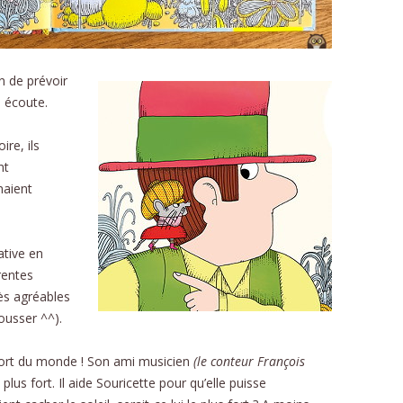
in de prévoir
 écoute.
ire, ils
nt
naient
ative en
rentes
ès agréables
ousser ^^).
fort du monde ! Son ami musicien
(le conteur François
 plus fort. Il aide Souricette pour qu’elle puisse