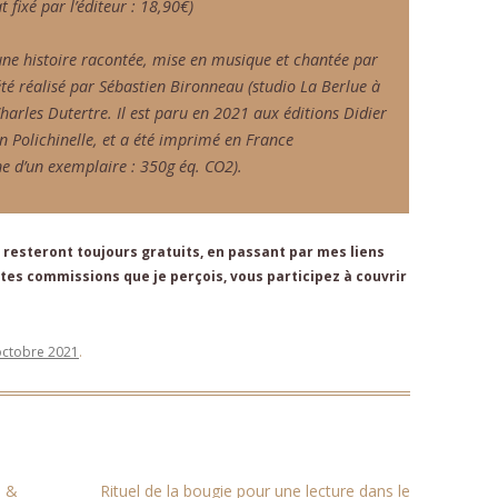
t fixé par l’éditeur : 18,90€)
une histoire racontée, mise en musique et chantée par
été réalisé par Sébastien Bironneau (studio La Berlue à
Charles Dutertre. Il est paru en 2021 aux éditions Didier
on Polichinelle, et a été imprimé en France
e d’un exemplaire : 350g éq. CO2).
resteront toujours gratuits, en passant par mes liens
es commissions que je perçois, vous participez à couvrir
octobre 2021
.
h &
Rituel de la bougie pour une lecture dans le