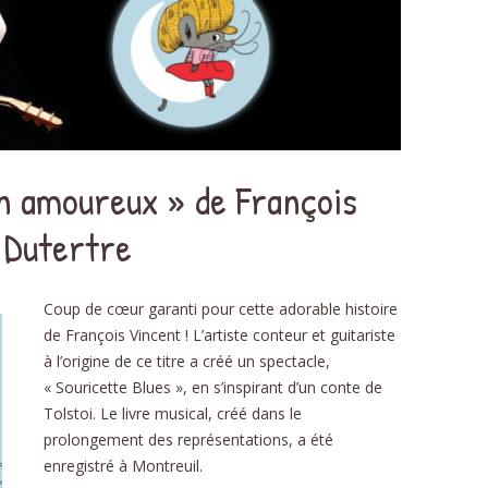
DÉ
PHON
D
un amoureux » de François
NOMB
STRUC
 Dutertre
AU
Coup de cœur garanti pour cette adorable histoire
ÉDU
de François Vincent ! L’artiste conteur et guitariste
à l’origine de ce titre a créé un spectacle,
RELAT
« Souricette Blues », en s’inspirant d’un conte de
L’É
Tolstoi. Le livre musical, créé dans le
prolongement des représentations, a été
SC
enregistré à Montreuil.
RECE