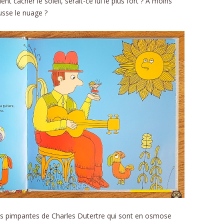
t cacher le soleil, serait-ce lui le plus fort ? A moins
ousse le nuage ?
tions pimpantes de Charles Dutertre qui sont en osmose