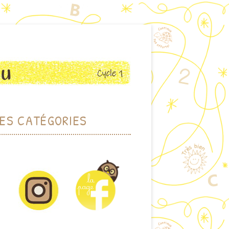
ES CATÉGORIES
RCHER PAR THÈME
HER PAR MOTS-CLEFS
DOTHÈQUE (JEUX)
IOTHÈQUE (ALBUMS)
CTIONS PLASTIQUES