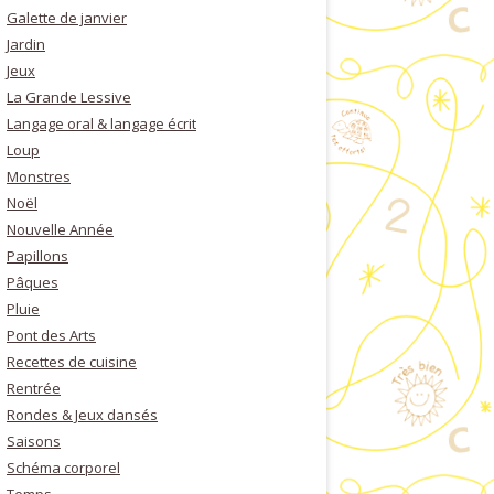
Galette de janvier
Jardin
Jeux
La Grande Lessive
Langage oral & langage écrit
Loup
Monstres
Noël
Nouvelle Année
Papillons
Pâques
Pluie
Pont des Arts
Recettes de cuisine
Rentrée
Rondes & Jeux dansés
Saisons
Schéma corporel