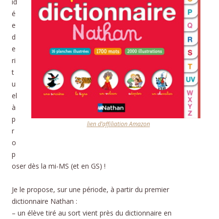
id
é
e
d
e
ri
t
u
el
à
p
lien d’affiliation Amazon
r
o
p
oser dès la mi-MS (et en GS) !
Je le propose, sur une période, à partir du premier
dictionnaire Nathan :
– un élève tiré au sort vient près du dictionnaire en