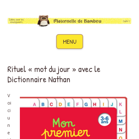
Maternelle de Bambou
Des idées pour les enseignants de cycle 1
Aller au contenu
MENU
Rituel « mot du jour » avec le
Dictionnaire Nathan
V
oi
ci
u
n
e