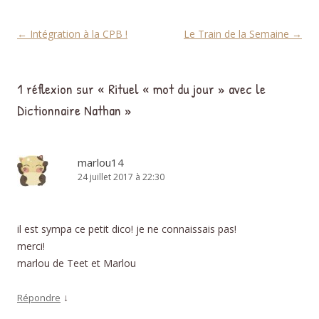
Navigation des articles
←
Intégration à la CPB !
Le Train de la Semaine
→
1 réflexion sur «
Rituel « mot du jour » avec le
Dictionnaire Nathan
»
marlou14
24 juillet 2017 à 22:30
il est sympa ce petit dico! je ne connaissais pas!
merci!
marlou de Teet et Marlou
↓
Répondre