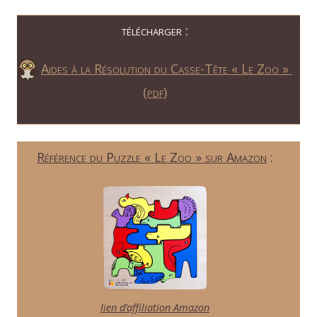
télécharger :
Aides à la Résolution du Casse-Tête « Le Zoo »
(pdf)
Référence du Puzzle « Le Zoo » sur Amazon
:
lien d’affiliation Amazon