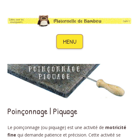
Maternelle de Bambou
Des idées pour les enseignants de cycle 1
Aller au contenu
MENU
Poinçonnage | Piquage
Le poinçonnage (ou piquage) est une activité de
motricité
fine
qui demande patience et précision. Cette activité se