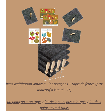
liens d’affiliation Amazon : lot poinçons + tapis de feutre (prix
indicatif à l’unité : 7€)
un poinçon + un tapis
/
lot de 2 poinçons + 2 tapis
/
lot de 4
poinçons + 4 tapis