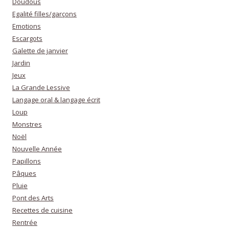
Doudous
Egalité filles/garçons
Emotions
Escargots
Galette de janvier
Jardin
Jeux
La Grande Lessive
Langage oral & langage écrit
Loup
Monstres
Noël
Nouvelle Année
Papillons
Pâques
Pluie
Pont des Arts
Recettes de cuisine
Rentrée