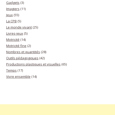
Gadgets
(3)
Imagiers
(11)
Jeux
(55)
La CPB
(5)
Le monde vivant
(25)
Livres-jeux
(5)
Motricité
(14)
Motricité fine
(2)
Nombres et quantités
(28)
Outils pédagogiques
(42)
Productions plastiques et visuelles
(65)
Temps
(17)
Vivre ensemble
(14)