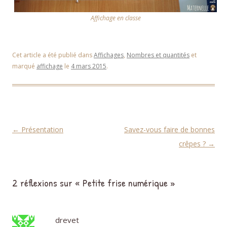
Affichage en classe
Cet article a été publié dans
Affichages
,
Nombres et quantités
et
marqué
affichage
le
4 mars 2015
.
Navigation des articles
←
Présentation
Savez-vous faire de bonnes
crêpes ?
→
2 réflexions sur «
Petite frise numérique
»
drevet