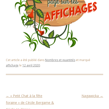
Cet article a été publié dans
Nombres et quantités
et marqué
affichage
le
12 avril 2020
.
Navigation des articles
←
« Petit Chat à la fête
Nagawicka
→
foraine » de Cécile Bergame &