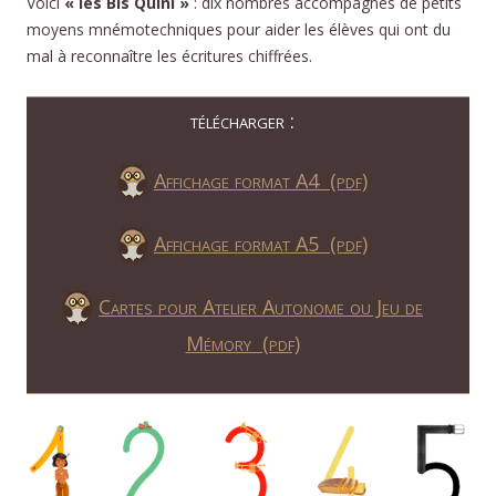
Voici
« les Bis Quini »
: dix nombres accompagnés de petits
moyens mnémotechniques pour aider les élèves qui ont du
mal à reconnaître les écritures chiffrées.
télécharger :
Affichage format A4 (pdf)
Affichage format A5 (pdf)
Cartes pour Atelier Autonome ou Jeu de
Mémory (pdf)