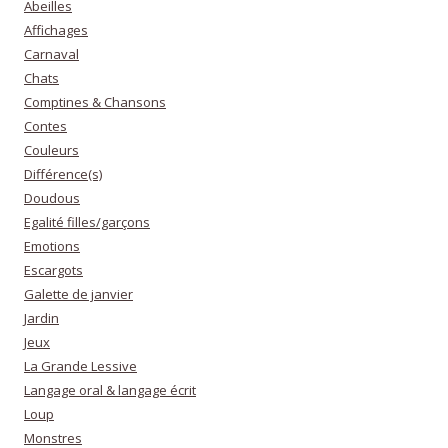
Abeilles
Affichages
Carnaval
Chats
Comptines & Chansons
Contes
Couleurs
Différence(s)
Doudous
Egalité filles/garçons
Emotions
Escargots
Galette de janvier
Jardin
Jeux
La Grande Lessive
Langage oral & langage écrit
Loup
Monstres