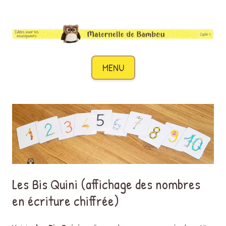
Maternelle de Bambou
Des idées pour les enseignants de cycle 1
Aller au contenu
MENU
Les Bis Quini (affichage des nombres
en écriture chiffrée)